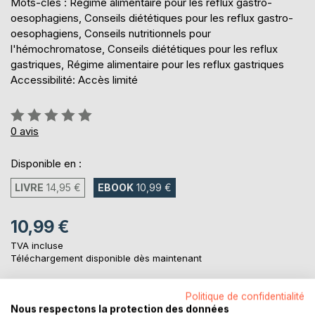
Mots-clés : Régime alimentaire pour les reflux gastro-
oesophagiens, Conseils diététiques pour les reflux gastro-
oesophagiens, Conseils nutritionnels pour
l'hémochromatose, Conseils diététiques pour les reflux
gastriques, Régime alimentaire pour les reflux gastriques
Accessibilité: Accès limité
Évaluation:
0%
0
avis
Disponible en :
LIVRE
14,95 €
EBOOK
10,99 €
10,99 €
TVA incluse
Téléchargement disponible dès maintenant
Politique de confidentialité
AJOUTER AU PANIER
Nous respectons la protection des données