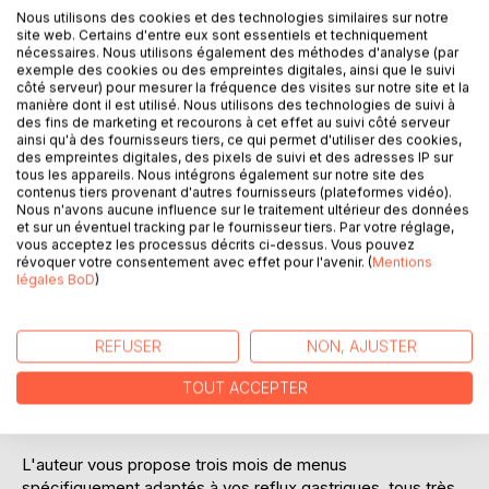
Nous utilisons des cookies et des technologies similaires sur notre
site web. Certains d'entre eux sont essentiels et techniquement
Ajouter à ma liste d'envies
nécessaires. Nous utilisons également des méthodes d'analyse (par
exemple des cookies ou des empreintes digitales, ainsi que le suivi
Laisser un avis
côté serveur) pour mesurer la fréquence des visites sur notre site et la
manière dont il est utilisé. Nous utilisons des technologies de suivi à
des fins de marketing et recourons à cet effet au suivi côté serveur
ainsi qu'à des fournisseurs tiers, ce qui permet d'utiliser des cookies,
des empreintes digitales, des pixels de suivi et des adresses IP sur
tous les appareils. Nous intégrons également sur notre site des
contenus tiers provenant d'autres fournisseurs (plateformes vidéo).
Nous n'avons aucune influence sur le traitement ultérieur des données
et sur un éventuel tracking par le fournisseur tiers. Par votre réglage,
DESCRIPTION
vous acceptez les processus décrits ci-dessus. Vous pouvez
révoquer votre consentement avec effet pour l'avenir. (
Mentions
légales BoD
)
Cet ouvrage est dédié à toutes les personnes souffrant de
reflux gastro-oesophagiens et il offre aux détenteurs des
REFUSER
NON, AJUSTER
ouvrages du même auteur : « Quelle alimentation pour les
reflux gastro-oesophagiens? » et « Recettes et menus
TOUT ACCEPTER
pour les reflux gastro-oesophagiens » un ouvrage
parfaitement complémentaire.
L'auteur vous propose trois mois de menus
spécifiquement adaptés à vos reflux gastriques, tous très