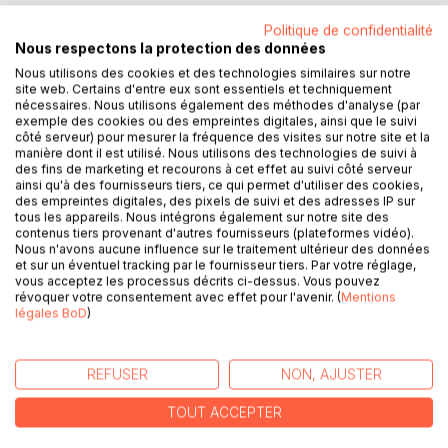
Politique de confidentialité
Nous respectons la protection des données
Nous utilisons des cookies et des technologies similaires sur notre
DESCRIPTION
site web. Certains d'entre eux sont essentiels et techniquement
nécessaires. Nous utilisons également des méthodes d'analyse (par
exemple des cookies ou des empreintes digitales, ainsi que le suivi
côté serveur) pour mesurer la fréquence des visites sur notre site et la
Cet ouvrage est dédié à toutes les personnes souffrant de
manière dont il est utilisé. Nous utilisons des technologies de suivi à
la goutte et il offre aux détenteurs des ouvrages du même
des fins de marketing et recourons à cet effet au suivi côté serveur
auteur : « Quelle alimentation pour la goutte ? » et «
ainsi qu'à des fournisseurs tiers, ce qui permet d'utiliser des cookies,
des empreintes digitales, des pixels de suivi et des adresses IP sur
Recettes et menus pour la goutte » un ouvrage
tous les appareils. Nous intégrons également sur notre site des
parfaitement complémentaire.
contenus tiers provenant d'autres fournisseurs (plateformes vidéo).
Nous n'avons aucune influence sur le traitement ultérieur des données
et sur un éventuel tracking par le fournisseur tiers. Par votre réglage,
L'auteur vous propose trois mois de menus
vous acceptez les processus décrits ci-dessus. Vous pouvez
spécifiquement adaptés à votre goutte, tous très simples à
révoquer votre consentement avec effet pour l'avenir. (
Mentions
mettre en pratique grâce à des plats, des légumes et des
légales BoD
)
fruits de printemps vous étant proposés, vous permettant
ainsi de mieux adapter votre alimentation à votre
pathologie.
REFUSER
NON, AJUSTER
TOUT ACCEPTER
Un ouvrage diététique de référence pour celles et ceux qui
souhaitent éviter leurs crises de goutte grâce à leur