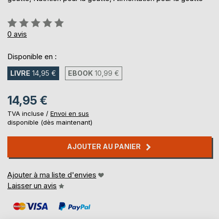
Évaluation:
0%
0
avis
Disponible en :
LIVRE
14,95 €
EBOOK
10,99 €
14,95 €
TVA incluse /
Envoi en sus
disponible (dès maintenant)
AJOUTER AU PANIER
Ajouter à ma liste d'envies
Laisser un avis