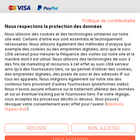
Politique de confidentialité
Nous respectons la protection des données
Nous utilisons des cookies et des technologies similaires sur notre
site web. Certains d'entre eux sont essentiels et techniquement
DESCRIPTION
nécessaires. Nous utilisons également des méthodes d'analyse (par
exemple des cookies ou des empreintes digitales, ainsi que le suivi
côté serveur) pour mesurer la fréquence des visites sur notre site et la
manière dont il est utilisé. Nous utilisons des technologies de suivi à
Cet ouvrage est dédié à toutes les personnes traitées par
des fins de marketing et recourons à cet effet au suivi côté serveur
la corticothérapie (traitement médical à base de cortisone
ainsi qu'à des fournisseurs tiers, ce qui permet d'utiliser des cookies,
par voie orale) lors des poussées inflammatoires dues à la
des empreintes digitales, des pixels de suivi et des adresses IP sur
tous les appareils. Nous intégrons également sur notre site des
maladie de Crohn, et il offre aux détenteurs des ouvrages
contenus tiers provenant d'autres fournisseurs (plateformes vidéo).
du même auteur : " Quelle alimentation pour la maladie de
Nous n'avons aucune influence sur le traitement ultérieur des données
Crohn ? " et " Recettes et menus pour la maladie de Crohn
et sur un éventuel tracking par le fournisseur tiers. Par votre réglage,
" un ouvrage parfaitement complémentaire.
vous acceptez les processus décrits ci-dessus. Vous pouvez
révoquer votre consentement avec effet pour l'avenir. (
Mentions
L'auteur vous propose trois mois de menus
légales BoD
)
spécifiquement adaptés à vos périodes de poussées
inflammatoires, tous très simples à mettre en pratique
grâce à des plats, certains légumes et certains fruits de
REFUSER
NON, AJUSTER
printemps vous étant proposés, vous permettant ainsi de
mieux adapter votre alimentation à vos poussées