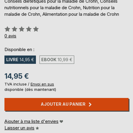
Conseils diététiques pour la maladie de Crohn, Conseils
nutritionnels pour la maladie de Crohn, Nutrition pour la
maladie de Crohn, Alimentation pour la maladie de Crohn
Évaluation:
0%
0
avis
Disponible en :
LIVRE
14,95 €
EBOOK
10,99 €
14,95 €
TVA incluse /
Envoi en sus
disponible (dès maintenant)
AJOUTER AU PANIER
Ajouter à ma liste d'envies
Laisser un avis