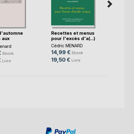
d'automne
Recettes et menus
Le b.a
 aux
pour l'excès d'a(...)
diétét
.)
Cédric MENARD
Cédri
enard
14,99 €
10,9
€
Ebook
Ebook
19,50 €
14,9
€
Livre
Livre