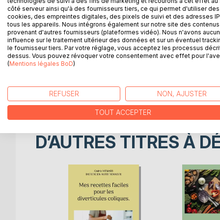
technologies de suivi à des fins de marketing et recourons à cet effet au 
côté serveur ainsi qu'à des fournisseurs tiers, ce qui permet d'utiliser des
cookies, des empreintes digitales, des pixels de suivi et des adresses IP
Cet ouvrage est dédié à toutes les personnes soum
tous les appareils. Nous intégrons également sur notre site des contenus 
offre aux détenteurs des ouvrages du même auteur
provenant d'autres fournisseurs (plateformes vidéo). Nous n'avons aucu
influence sur le traitement ultérieur des données et sur un éventuel tracki
un ouvrage parfaitement complémentaire.
le fournisseur tiers. Par votre réglage, vous acceptez les processus décri
L'auteur vous propose trois mois de menus spécifi
dessus. Vous pouvez révoquer votre consentement avec effet pour l'aven
mettre en pratique grâce à des plats, des légume
(
Mentions légales BoD
)
ainsi de mieux adapter votre alimentation à votre r
Un ouvrage diététique de référence pour celles et 
REFUSER
en sodium grâce à leur alimentation !
NON, AJUSTER
TOUT ACCEPTER
D’AUTRES TITRES À D