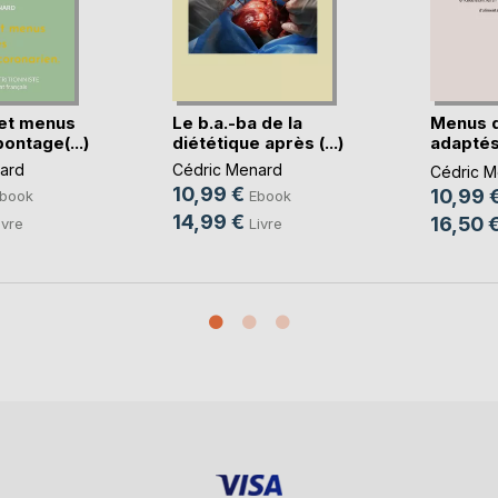
et menus
Le b.a.-ba de la
Menus 
ontage(...)
diététique après (...)
adaptés
règles(..
ard
Cédric Menard
Cédric M
10,99 €
10,99 
book
Ebook
14,99 €
16,50 
ivre
Livre