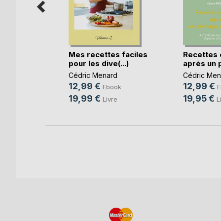
s faciles
Mes recettes faciles
Recettes 
.
pour les dive(...)
après un p
RD
Cédric Menard
Cédric Men
12,99 €
12,99 €
ok
Ebook
E
19,99 €
19,95 €
e
Livre
L