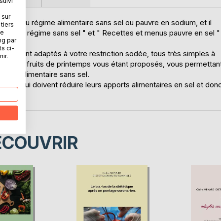
suivi
 sur
ises au régime alimentaire sans sel ou pauvre en sodium, et il
tiers
 : " Le régime sans sel " et " Recettes et menus pauvre en sel "
ne
ng par
ts ci-
quement adaptés à votre restriction sodée, tous très simples à
ir.
s et des fruits de printemps vous étant proposés, vous permettan
égime alimentaire sans sel.
ceux qui doivent réduire leurs apports alimentaires en sel et don
ÉCOUVRIR