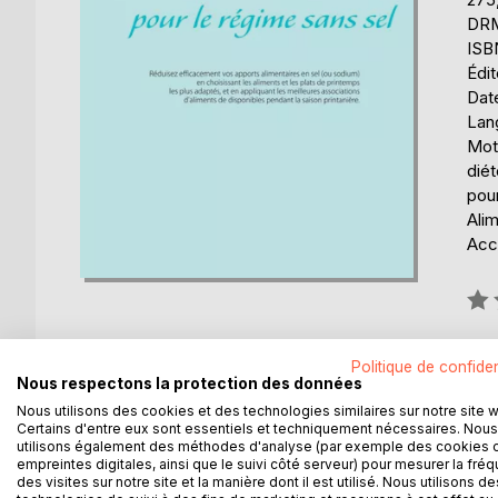
DRM 
ISB
Édi
Date
Lang
Mots
diét
pour
Alim
Acce
Éval
0%
Disp
Politique de confiden
Nous respectons la protection des données
Nous utilisons des cookies et des technologies similaires sur notre site 
Certains d'entre eux sont essentiels et techniquement nécessaires. Nous
utilisons également des méthodes d'analyse (par exemple des cookies 
empreintes digitales, ainsi que le suivi côté serveur) pour mesurer la fré
des visites sur notre site et la manière dont il est utilisé. Nous utilisons de
DESCRIPTION
AUTEUR(S)
CRITIQUES