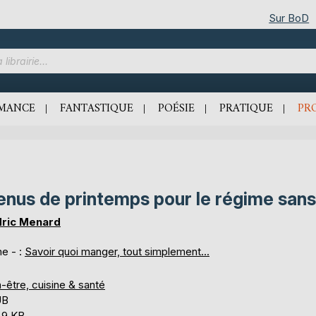
Sur BoD
MANCE
FANTASTIQUE
POÉSIE
PRATIQUE
PR
nus de printemps pour le régime sans
ric Menard
e - :
Savoir quoi manger, tout simplement...
-être, cuisine & santé
UB
,9 KB