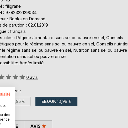
: filigrane
N : 9782322129034
teur : Books on Demand
 de parution : 02.01.2019
ue : français
-clés : Régime alimentaire sans sel ou pauvre en sel, Conseils
étiques pour le régime sans sel ou pauvre en sel, Conseils nutriti
 le régime sans sel ou pauvre en sel, Nutrition sans sel ou pauvre 
entation sans sel ou pauvre en sel
ssibilité: Accès limité
uation:
0
avis
onible en :
tialité
LIVRE
14,95 €
EBOOK
10,99 €
web.
ou des
quence
s
 PRESSE
AVIS