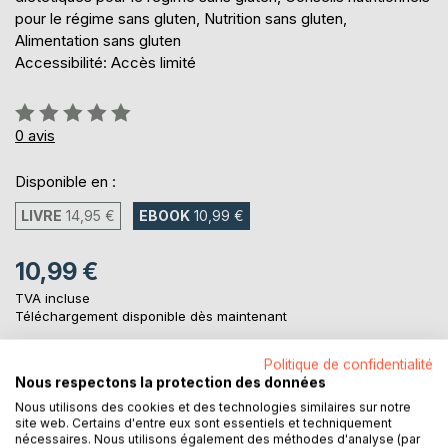
pour le régime sans gluten, Nutrition sans gluten,
Alimentation sans gluten
Accessibilité: Accès limité
Évaluation:
0%
0
avis
Disponible en :
LIVRE
14,95 €
EBOOK
10,99 €
10,99 €
TVA incluse
Téléchargement disponible dès maintenant
Politique de confidentialité
Nous respectons la protection des données
AJOUTER AU PANIER
Nous utilisons des cookies et des technologies similaires sur notre
site web. Certains d'entre eux sont essentiels et techniquement
nécessaires. Nous utilisons également des méthodes d'analyse (par
Ajouter à ma liste d'envies