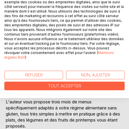
exemple des cookies ou des empreintes digitales, ainsi que le suivi
Laisser un avis
côté serveur) pour mesurer la fréquence des visites sur notre site et la
manière dont il est utilisé. Nous utilisons des technologies de suivi à
des fins de marketing et recourons à cet effet au suivi côté serveur
ainsi qu'à des fournisseurs tiers, ce qui permet d'utiliser des cookies,
des empreintes digitales, des pixels de suivi et des adresses IP sur
tous les appareils. Nous intégrons également sur notre site des
contenus tiers provenant d'autres fournisseurs (plateformes vidéo).
Nous n'avons aucune influence sur le traitement ultérieur des données
et sur un éventuel tracking par le fournisseur tiers. Par votre réglage,
vous acceptez les processus décrits ci-dessus. Vous pouvez
DESCRIPTION
révoquer votre consentement avec effet pour l'avenir. (
Mentions
légales BoD
)
Cet ouvrage est dédié à toutes les personnes qui
souhaitent supprimer le gluten de leur alimentation (maladie
REFUSER
NON, AJUSTER
coeliaque ou non), et il offre aux détenteurs des ouvrages
du même auteur : " Le régime sans gluten" et " Recettes
TOUT ACCEPTER
et menus sans gluten " un ouvrage parfaitement
complémentaire.
L'auteur vous propose trois mois de menus
spécifiquement adaptés à votre régime alimentaire sans
gluten, tous très simples à mettre en pratique grâce à des
plats, des légumes et des fruits de printemps vous étant
proposés.