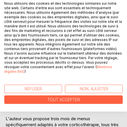
Nous utilisons des cookies et des technologies similaires sur notre
site web. Certains d'entre eux sont essentiels et techniquement
Ajouter à ma liste d'envies
nécessaires. Nous utilisons également des méthodes d'analyse (par
Laisser un avis
exemple des cookies ou des empreintes digitales, ainsi que le suivi
côté serveur) pour mesurer la fréquence des visites sur notre site et la
manière dont il est utilisé. Nous utilisons des technologies de suivi à
des fins de marketing et recourons à cet effet au suivi côté serveur
ainsi qu'à des fournisseurs tiers, ce qui permet d'utiliser des cookies,
des empreintes digitales, des pixels de suivi et des adresses IP sur
tous les appareils. Nous intégrons également sur notre site des
contenus tiers provenant d'autres fournisseurs (plateformes vidéo).
Nous n'avons aucune influence sur le traitement ultérieur des données
et sur un éventuel tracking par le fournisseur tiers. Par votre réglage,
DESCRIPTION
vous acceptez les processus décrits ci-dessus. Vous pouvez
révoquer votre consentement avec effet pour l'avenir. (
Mentions
légales BoD
)
Cet ouvrage est dédié à toutes les personnes traitées par
la corticothérapie (traitement médical à base de cortisone
par voie orale), et il offre aux détenteurs des ouvrages du
REFUSER
NON, AJUSTER
même auteur : « Quelle alimentation avec la cortisone ? »
TOUT ACCEPTER
et « Recettes et menus pour la cortisone » un ouvrage
parfaitement complémentaire.
L'auteur vous propose trois mois de menus
spécifiquement adaptés à votre corticothérapie, tous très