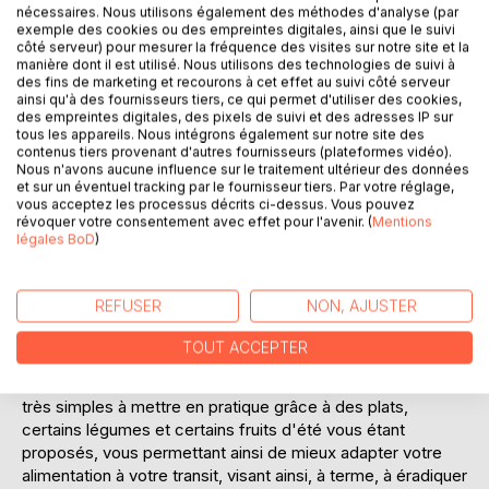
nécessaires. Nous utilisons également des méthodes d'analyse (par
exemple des cookies ou des empreintes digitales, ainsi que le suivi
côté serveur) pour mesurer la fréquence des visites sur notre site et la
manière dont il est utilisé. Nous utilisons des technologies de suivi à
des fins de marketing et recourons à cet effet au suivi côté serveur
ainsi qu'à des fournisseurs tiers, ce qui permet d'utiliser des cookies,
des empreintes digitales, des pixels de suivi et des adresses IP sur
tous les appareils. Nous intégrons également sur notre site des
DESCRIPTION
contenus tiers provenant d'autres fournisseurs (plateformes vidéo).
Nous n'avons aucune influence sur le traitement ultérieur des données
et sur un éventuel tracking par le fournisseur tiers. Par votre réglage,
Cet ouvrage est dédié à toutes les personnes qui souffrent
vous acceptez les processus décrits ci-dessus. Vous pouvez
révoquer votre consentement avec effet pour l'avenir. (
Mentions
d'épisodes de diarrhée chronique sans raison médicale (ou
légales BoD
)
étiologie) précise, et il offre aux détenteurs des ouvrages
du même auteur : « Quelle alimentation avec la diarrhée ? »
et « Recettes et menus pour la diarrhée » un ouvrage
REFUSER
NON, AJUSTER
parfaitement complémentaire.
TOUT ACCEPTER
L'auteur vous propose trois mois de menus
spécifiquement adaptés à vos épisodes de diarrhées, tous
très simples à mettre en pratique grâce à des plats,
certains légumes et certains fruits d'été vous étant
proposés, vous permettant ainsi de mieux adapter votre
alimentation à votre transit, visant ainsi, à terme, à éradiquer