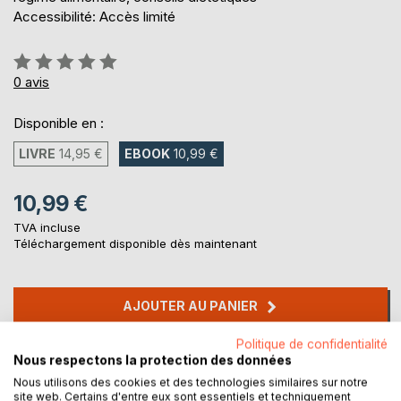
Accessibilité: Accès limité
Évaluation:
0%
0
avis
Disponible en :
LIVRE
14,95 €
EBOOK
10,99 €
10,99 €
TVA incluse
Téléchargement disponible dès maintenant
AJOUTER AU PANIER
Politique de confidentialité
Ajouter à ma liste d'envies
Nous respectons la protection des données
Laisser un avis
Nous utilisons des cookies et des technologies similaires sur notre
site web. Certains d'entre eux sont essentiels et techniquement