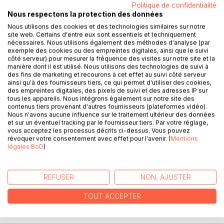
Politique de confidentialité
Nous respectons la protection des données
Nous utilisons des cookies et des technologies similaires sur notre
site web. Certains d'entre eux sont essentiels et techniquement
nécessaires. Nous utilisons également des méthodes d'analyse (par
exemple des cookies ou des empreintes digitales, ainsi que le suivi
DESCRIPTION
côté serveur) pour mesurer la fréquence des visites sur notre site et la
manière dont il est utilisé. Nous utilisons des technologies de suivi à
des fins de marketing et recourons à cet effet au suivi côté serveur
Cet ouvrage est dédié à toutes les personnes souffrant de
ainsi qu'à des fournisseurs tiers, ce qui permet d'utiliser des cookies,
des empreintes digitales, des pixels de suivi et des adresses IP sur
gastrite, et il offre aux détenteurs des ouvrages du même
tous les appareils. Nous intégrons également sur notre site des
auteur : « Quelle alimentation pour la gastrite ? » et «
contenus tiers provenant d'autres fournisseurs (plateformes vidéo).
Recettes et menus pour la gastrite » un ouvrage
Nous n'avons aucune influence sur le traitement ultérieur des données
et sur un éventuel tracking par le fournisseur tiers. Par votre réglage,
parfaitement complémentaire.
vous acceptez les processus décrits ci-dessus. Vous pouvez
L'auteur vous propose trois mois de menus
révoquer votre consentement avec effet pour l'avenir. (
Mentions
spécifiquement adaptés à votre gastrite, tous très simples
légales BoD
)
à mettre en pratique grâce à des plats, des légumes et des
fruits d'été vous étant proposés, vous permettant ainsi de
mieux adapter votre alimentation à votre pathologie.
REFUSER
NON, AJUSTER
Un ouvrage diététique de référence pour celles et ceux qui
TOUT ACCEPTER
souhaitent soulager leur douleurs dues à leur gastrite grâce
à leur alimentation !