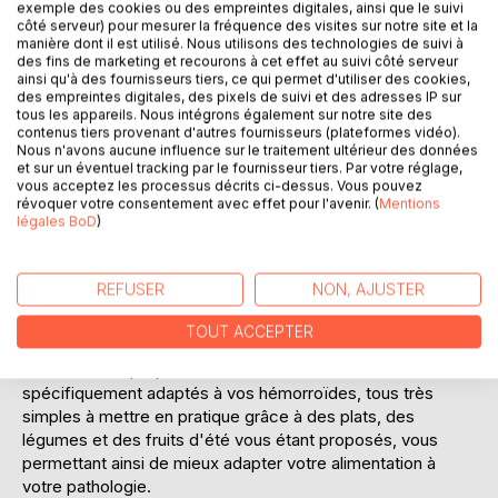
exemple des cookies ou des empreintes digitales, ainsi que le suivi
Laisser un avis
côté serveur) pour mesurer la fréquence des visites sur notre site et la
manière dont il est utilisé. Nous utilisons des technologies de suivi à
des fins de marketing et recourons à cet effet au suivi côté serveur
ainsi qu'à des fournisseurs tiers, ce qui permet d'utiliser des cookies,
des empreintes digitales, des pixels de suivi et des adresses IP sur
tous les appareils. Nous intégrons également sur notre site des
contenus tiers provenant d'autres fournisseurs (plateformes vidéo).
Nous n'avons aucune influence sur le traitement ultérieur des données
et sur un éventuel tracking par le fournisseur tiers. Par votre réglage,
vous acceptez les processus décrits ci-dessus. Vous pouvez
DESCRIPTION
révoquer votre consentement avec effet pour l'avenir. (
Mentions
légales BoD
)
Cet ouvrage est dédié à toutes les personnes qui souffrent
de la pathologie hémorroïdaire, et il offre aux détenteurs
REFUSER
NON, AJUSTER
des ouvrages du même auteur : "Quelle alimentation pour
les hémorroïdes ?" et "Recettes et menus pour les
TOUT ACCEPTER
hémorroïdes" un ouvrage parfaitement complémentaire.
L'auteur vous propose trois mois de menus
spécifiquement adaptés à vos hémorroïdes, tous très
simples à mettre en pratique grâce à des plats, des
légumes et des fruits d'été vous étant proposés, vous
permettant ainsi de mieux adapter votre alimentation à
votre pathologie.