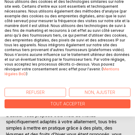
Nous utilisons des cookies et des technologies similaires sur notre
site web. Certains d'entre eux sont essentiels et techniquement
Ajouter à ma liste d'envies
nécessaires. Nous utilisons également des méthodes d'analyse (par
Laisser un avis
exemple des cookies ou des empreintes digitales, ainsi que le suivi
côté serveur) pour mesurer la fréquence des visites sur notre site et la
manière dont il est utilisé. Nous utilisons des technologies de suivi à
des fins de marketing et recourons à cet effet au suivi côté serveur
ainsi qu'à des fournisseurs tiers, ce qui permet d'utiliser des cookies,
des empreintes digitales, des pixels de suivi et des adresses IP sur
tous les appareils. Nous intégrons également sur notre site des
contenus tiers provenant d'autres fournisseurs (plateformes vidéo).
Nous n'avons aucune influence sur le traitement ultérieur des données
et sur un éventuel tracking par le fournisseur tiers. Par votre réglage,
DESCRIPTION
vous acceptez les processus décrits ci-dessus. Vous pouvez
révoquer votre consentement avec effet pour l'avenir. (
Mentions
légales BoD
)
Cet ouvrage est dédié à toutes les femmes allaitantes, et il
offre aux détentrices des ouvrages du même auteur : "
Quelle alimentation pour la femme allaitante ? " et "
REFUSER
NON, AJUSTER
Recettes et menus pour la femme allaitante " un ouvrage
parfaitement complémentaire.
TOUT ACCEPTER
L'auteur vous propose trois mois de menus
spécifiquement adaptés à votre allaitement, tous très
simples à mettre en pratique grâce à des plats, des
légumes et des fruits d'hiver vous étant proposés, vous