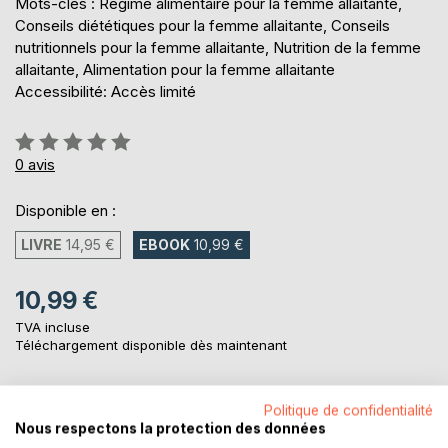
Mots-clés : Régime alimentaire pour la femme allaitante,
Conseils diététiques pour la femme allaitante, Conseils
nutritionnels pour la femme allaitante, Nutrition de la femme
allaitante, Alimentation pour la femme allaitante
Accessibilité: Accès limité
Évaluation:
0%
0
avis
Disponible en :
LIVRE
14,95 €
EBOOK
10,99 €
10,99 €
TVA incluse
Téléchargement disponible dès maintenant
Politique de confidentialité
AJOUTER AU PANIER
Nous respectons la protection des données