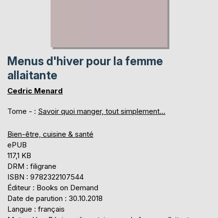
Menus d'hiver pour la femme
allaitante
Cedric Menard
Tome - :
Savoir quoi manger, tout simplement...
Bien-être, cuisine & santé
ePUB
117,1 KB
DRM : filigrane
ISBN : 9782322107544
Éditeur : Books on Demand
Date de parution : 30.10.2018
Langue : français