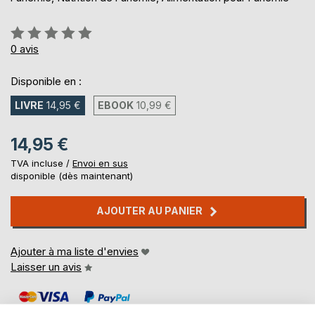
Évaluation:
0%
0
avis
Disponible en :
LIVRE
14,95 €
EBOOK
10,99 €
14,95 €
TVA incluse /
Envoi en sus
disponible (dès maintenant)
AJOUTER AU PANIER
Ajouter à ma liste d'envies
Laisser un avis