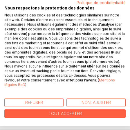
Politique de confidentialité
Nous respectons la protection des données
Nous utilisons des cookies et des technologies similaires sur notre
site web. Certains d'entre eux sont essentiels et techniquement
DESCRIPTION
nécessaires. Nous utilisons également des méthodes d'analyse (par
exemple des cookies ou des empreintes digitales, ainsi que le suivi
côté serveur) pour mesurer la fréquence des visites sur notre site et la
manière dont il est utilisé. Nous utilisons des technologies de suivi à
Cet ouvrage est dédié à toutes les personnes souffrant
des fins de marketing et recourons à cet effet au suivi côté serveur
d'anémie, et il offre aux détenteurs des ouvrages du même
ainsi qu'à des fournisseurs tiers, ce qui permet d'utiliser des cookies,
des empreintes digitales, des pixels de suivi et des adresses IP sur
auteur : « Quelle alimentation pour l'anémie ? » et «
tous les appareils. Nous intégrons également sur notre site des
Recettes et menus pour l'anémie » un ouvrage
contenus tiers provenant d'autres fournisseurs (plateformes vidéo).
parfaitement complémentaire.
Nous n'avons aucune influence sur le traitement ultérieur des données
et sur un éventuel tracking par le fournisseur tiers. Par votre réglage,
vous acceptez les processus décrits ci-dessus. Vous pouvez
L'auteur vous propose trois mois de menus
révoquer votre consentement avec effet pour l'avenir. (
Mentions
spécifiquement adaptés à votre anémie, tous très simples
légales BoD
)
à mettre en pratique grâce à des plats, des légumes et des
fruits d'hiver vous étant proposés, vous permettant ainsi
de mieux adapter votre alimentation à votre pathologie.
REFUSER
NON, AJUSTER
TOUT ACCEPTER
Un ouvrage diététique de référence pour celles et ceux qui
souhaitent corriger leur anémie grâce à leur alimentation !