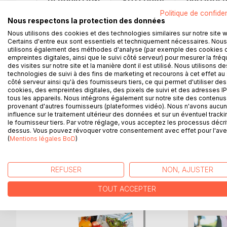
DESCRIPTION
AUTEUR(S)
CRITIQUES
Politique de confiden
Nous respectons la protection des données
Cet ouvrage est dédié à toutes les personnes qui s
Nous utilisons des cookies et des technologies similaires sur notre site 
détenteurs des ouvrages du même auteur : "Quelle 
Certains d'entre eux sont essentiels et techniquement nécessaires. Nous
"Recettes et menus pour les coliques néphrétiqu
utilisons également des méthodes d'analyse (par exemple des cookies 
empreintes digitales, ainsi que le suivi côté serveur) pour mesurer la fré
L'auteur vous propose trois mois de menus spécifi
des visites sur notre site et la manière dont il est utilisé. Nous utilisons de
mettre en pratique grâce à des plats, des légumes 
technologies de suivi à des fins de marketing et recourons à cet effet au 
de mieux adapter votre alimentation à votre pathol
côté serveur ainsi qu'à des fournisseurs tiers, ce qui permet d'utiliser des
cookies, des empreintes digitales, des pixels de suivi et des adresses IP
Un ouvrage diététique de référence pour celles et
tous les appareils. Nous intégrons également sur notre site des contenus 
grâce à leur alimentation !
provenant d'autres fournisseurs (plateformes vidéo). Nous n'avons aucu
influence sur le traitement ultérieur des données et sur un éventuel tracki
le fournisseur tiers. Par votre réglage, vous acceptez les processus décri
dessus. Vous pouvez révoquer votre consentement avec effet pour l'aven
(
Mentions légales BoD
)
D’AUTRES TITRES À D
REFUSER
NON, AJUSTER
TOUT ACCEPTER