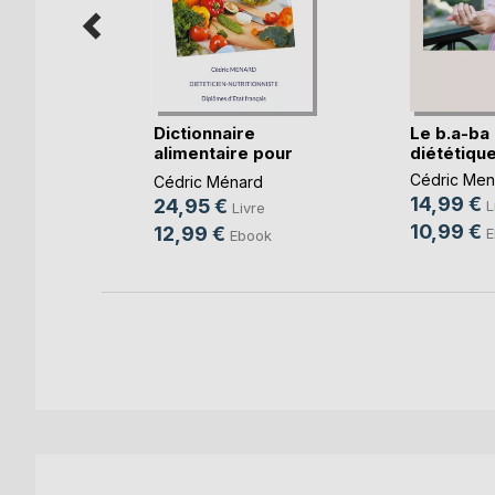
Dictionnaire
Le b.a-ba 
la
alimentaire pour
diététique 
l'oe(...)
Cédric Men
d
Cédric Ménard
14,99 €
24,95 €
L
e
Livre
10,99 €
12,99 €
E
Ebook