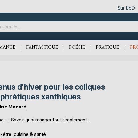
Sur BoD
MANCE
FANTASTIQUE
POÉSIE
PRATIQUE
PR
nus d'hiver pour les coliques
phrétiques xanthiques
ric Menard
e - :
Savoir quoi manger tout simplement...
-être, cuisine & santé