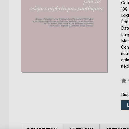
Cou
108
ISB
Édi
Date
Lang
Mot
Cons
nutr
coli
nép
Éval
0%
Disp