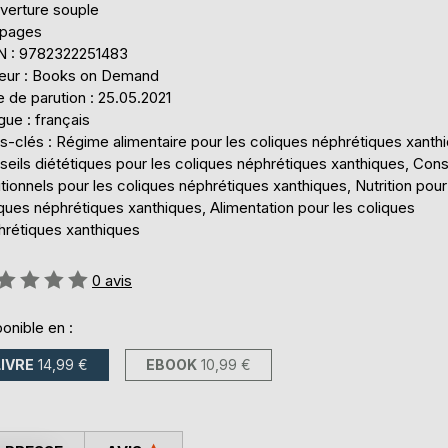
verture souple
 pages
N : 9782322251483
teur : Books on Demand
 de parution : 25.05.2021
ue : français
s-clés : Régime alimentaire pour les coliques néphrétiques xanth
eils diététiques pour les coliques néphrétiques xanthiques, Cons
itionnels pour les coliques néphrétiques xanthiques, Nutrition pour
ques néphrétiques xanthiques, Alimentation pour les coliques
hrétiques xanthiques
uation:
0
avis
onible en :
LIVRE
14,99 €
EBOOK
10,99 €