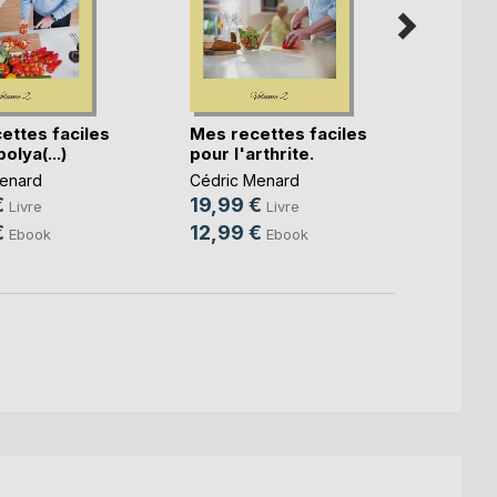
ettes faciles
Mes recettes faciles
Mes r
olya(...)
pour l'arthrite.
pour l
enard
Cédric Menard
Cédri
€
19,99 €
19,9
Livre
Livre
€
12,99 €
12,9
Ebook
Ebook