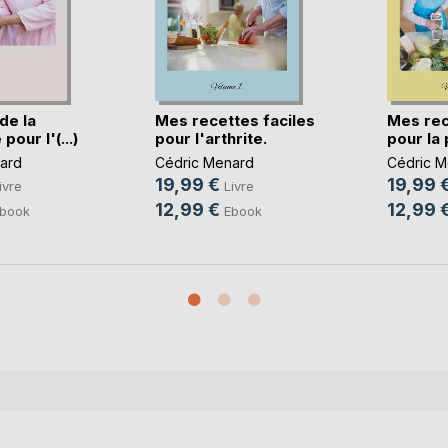
de la
Mes recettes faciles
Mes rec
pour l'(...)
pour l'arthrite.
pour la p
ard
Cédric Menard
Cédric M
19,99 €
19,99 
ivre
Livre
12,99 €
12,99 
book
Ebook