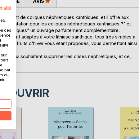
 PRESSE
AVIS
tialité
ouffrent de coliques néphrétiques xanthiques, et il offre aux
web.
alimentation pour les coliques néphrétiques xanthiques ?" et
es xanthiques" un ouvrage parfaitement complémentaire.
ou des
quence
quement adaptés à votre lithiase xanthique, tous très simples à
s
et des fruits d'hiver vous étant proposés, vous permettant ainsi
suivi
ogie.
 sur
 ceux qui souhaitent supprimer les crises néphrétiques, et ce,
tiers
ne
ng par
ts ci-
ir.
ÉCOUVRIR