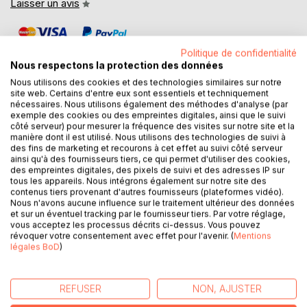
Laisser un avis
Politique de confidentialité
Nous respectons la protection des données
Nous utilisons des cookies et des technologies similaires sur notre
site web. Certains d'entre eux sont essentiels et techniquement
nécessaires. Nous utilisons également des méthodes d'analyse (par
DESCRIPTION
exemple des cookies ou des empreintes digitales, ainsi que le suivi
côté serveur) pour mesurer la fréquence des visites sur notre site et la
manière dont il est utilisé. Nous utilisons des technologies de suivi à
Cet ouvrage est dédié à toutes les personnes souffrant de
des fins de marketing et recourons à cet effet au suivi côté serveur
ainsi qu'à des fournisseurs tiers, ce qui permet d'utiliser des cookies,
diverticules coliques, et il offre aux détenteurs des
des empreintes digitales, des pixels de suivi et des adresses IP sur
ouvrages du même auteur : « Quelle alimentation pour les
tous les appareils. Nous intégrons également sur notre site des
diverticules coliques ? » et « Recettes et menus pour les
contenus tiers provenant d'autres fournisseurs (plateformes vidéo).
Nous n'avons aucune influence sur le traitement ultérieur des données
diverticules coliques » un ouvrage parfaitement
et sur un éventuel tracking par le fournisseur tiers. Par votre réglage,
complémentaire.
vous acceptez les processus décrits ci-dessus. Vous pouvez
révoquer votre consentement avec effet pour l'avenir. (
Mentions
L'auteur vous propose trois mois de menus
légales BoD
)
spécifiquement adaptés à vos diverticules, tous très
simples à mettre en pratique grâce à des plats, des
REFUSER
NON, AJUSTER
légumes et des fruits d'hiver vous étant proposés, vous
permettant ainsi de mieux adapter votre alimentation à ces