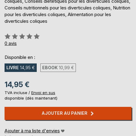
coliques, Conseils diététiques pour les diverticules coliques,
Conseils nutritionnels pour les diverticules coliques, Nutrition
pour les diverticules coliques, Alimentation pour les
diverticules coliques
Évaluation:
0%
0
avis
Disponible en :
LIVRE
14,95 €
EBOOK
10,99 €
14,95 €
TVA incluse /
Envoi en sus
disponible (dès maintenant)
AJOUTER AU PANIER
Ajouter à ma liste d'envies