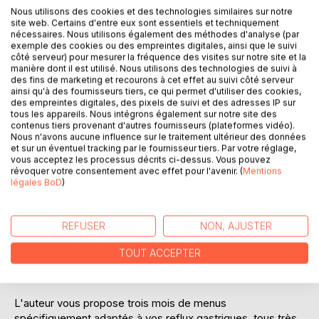
Nous utilisons des cookies et des technologies similaires sur notre
site web. Certains d'entre eux sont essentiels et techniquement
Ajouter à ma liste d'envies
nécessaires. Nous utilisons également des méthodes d'analyse (par
exemple des cookies ou des empreintes digitales, ainsi que le suivi
Laisser un avis
côté serveur) pour mesurer la fréquence des visites sur notre site et la
manière dont il est utilisé. Nous utilisons des technologies de suivi à
des fins de marketing et recourons à cet effet au suivi côté serveur
ainsi qu'à des fournisseurs tiers, ce qui permet d'utiliser des cookies,
des empreintes digitales, des pixels de suivi et des adresses IP sur
tous les appareils. Nous intégrons également sur notre site des
contenus tiers provenant d'autres fournisseurs (plateformes vidéo).
Nous n'avons aucune influence sur le traitement ultérieur des données
et sur un éventuel tracking par le fournisseur tiers. Par votre réglage,
DESCRIPTION
vous acceptez les processus décrits ci-dessus. Vous pouvez
révoquer votre consentement avec effet pour l'avenir. (
Mentions
légales BoD
)
Cet ouvrage est dédié à toutes les personnes souffrant de
reflux gastro-oesophagiens, et il offre aux détenteurs des
REFUSER
NON, AJUSTER
ouvrages du même auteur : « Quelle alimentation pour les
reflux gastro-oesophagiens ? » et « Recettes et menus
TOUT ACCEPTER
pour les reflus gastro-oesophagiens » un ouvrage
parfaitement complémentaire.
L'auteur vous propose trois mois de menus
spécifiquement adaptés à vos reflux gastriques, tous très