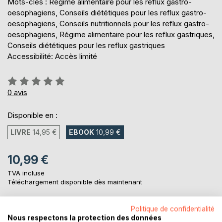
Mots-clés : Régime alimentaire pour les reflux gastro-
oesophagiens, Conseils diététiques pour les reflux gastro-
oesophagiens, Conseils nutritionnels pour les reflux gastro-
oesophagiens, Régime alimentaire pour les reflux gastriques,
Conseils diététiques pour les reflux gastriques
Accessibilité: Accès limité
Évaluation:
0%
0
avis
Disponible en :
LIVRE
14,95 €
EBOOK
10,99 €
10,99 €
TVA incluse
Téléchargement disponible dès maintenant
Politique de confidentialité
AJOUTER AU PANIER
Nous respectons la protection des données