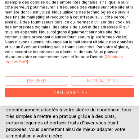
exemple des cookies ou des empreintes digitales, ainsi que le suivi
Laisser un avis
côté serveur) pour mesurer la fréquence des visites sur notre site et la
manière dont il est utilisé. Nous utilisons des technologies de suivi à
des fins de marketing et recourons à cet effet au suivi côté serveur
ainsi qu'à des fournisseurs tiers, ce qui permet d'utiliser des cookies,
des empreintes digitales, des pixels de suivi et des adresses IP sur
tous les appareils. Nous intégrons également sur notre site des
contenus tiers provenant d'autres fournisseurs (plateformes vidéo).
Nous n'avons aucune influence sur le traitement ultérieur des données
et sur un éventuel tracking par le fournisseur tiers. Par votre réglage,
vous acceptez les processus décrits ci-dessus. Vous pouvez
DESCRIPTION
révoquer votre consentement avec effet pour l'avenir. (
Mentions
légales BoD
)
Cet ouvrage est dédié à toutes les personnes qui souffrent
d'un ulcère duodénal, et il offre aux détenteurs des
REFUSER
NON, AJUSTER
ouvrages du même auteur : " Quelle alimentation pour
l'ulcère duodénal ? " et " Recettes et menus pour l'ulcère
TOUT ACCEPTER
duodénal" un ouvrage parfaitement complémentaire.
L'auteur vous propose trois mois de menus
spécifiquement adaptés à votre ulcère du duodénum, tous
très simples à mettre en pratique grâce à des plats,
certains légumes et certains fruits d'hiver vous étant
proposés, vous permettant ainsi de mieux adapter votre
alimentation à votre ulcère.