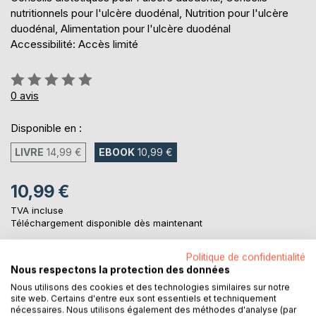
nutritionnels pour l'ulcère duodénal, Nutrition pour l'ulcère
duodénal, Alimentation pour l'ulcère duodénal
Accessibilité: Accès limité
Évaluation:
0%
0
avis
Disponible en :
LIVRE
14,99 €
EBOOK
10,99 €
10,99 €
TVA incluse
Téléchargement disponible dès maintenant
Politique de confidentialité
Nous respectons la protection des données
AJOUTER AU PANIER
Nous utilisons des cookies et des technologies similaires sur notre
site web. Certains d'entre eux sont essentiels et techniquement
nécessaires. Nous utilisons également des méthodes d'analyse (par
Ajouter à ma liste d'envies