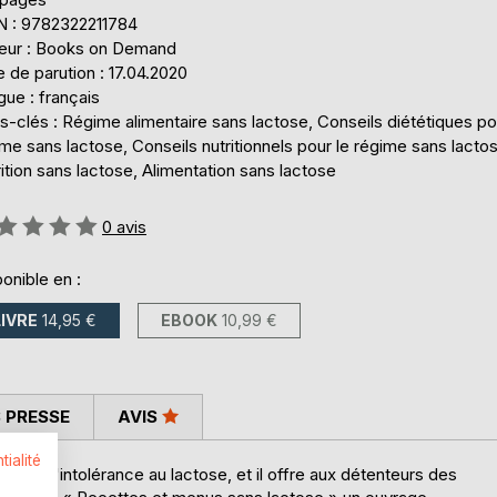
N : 9782322211784
teur : Books on Demand
 de parution : 17.04.2020
ue : français
-clés : Régime alimentaire sans lactose, Conseils diététiques po
me sans lactose, Conseils nutritionnels pour le régime sans lacto
ition sans lactose, Alimentation sans lactose
uation:
0
avis
onible en :
LIVRE
14,95 €
EBOOK
10,99 €
 PRESSE
AVIS
tialité
rant d'intolérance au lactose, et il offre aux détenteurs des