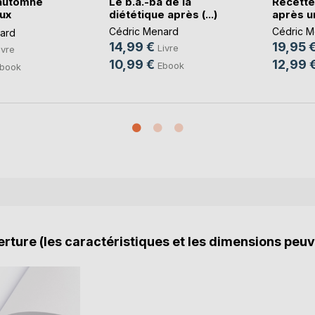
automne
Le b.a.-ba de la
Recette
ux
diététique après (...)
après un
Cédric Menard
Cédric M
ard
14,99 €
19,95 
Livre
ivre
10,99 €
12,99 
Ebook
book
rture (les caractéristiques et les dimensions peuv