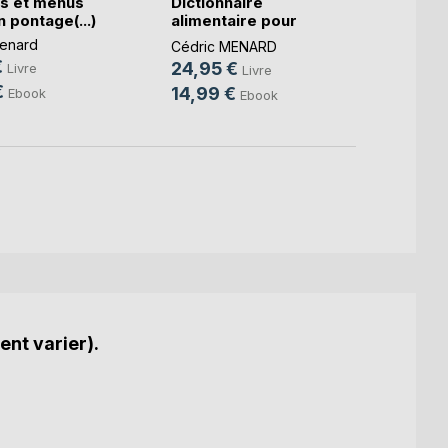
s et menus
Dictionnaire
Le b.a
 pontage(...)
alimentaire pour
diétét
l'ex(...)
enard
Cédri
Cédric MENARD
€
14,9
24,95 €
Livre
Livre
€
10,9
14,99 €
Ebook
Ebook
ent varier).