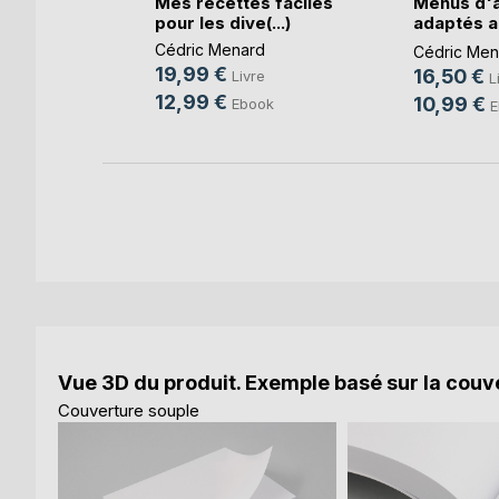
s faciles
Mes recettes faciles
Menus d'
(...)
pour les dive(...)
adaptés a
règles(...)
d
Cédric Menard
Cédric Men
19,99 €
16,50 €
e
Livre
L
12,99 €
10,99 €
ok
Ebook
E
Vue 3D du produit. Exemple basé sur la couve
Couverture souple