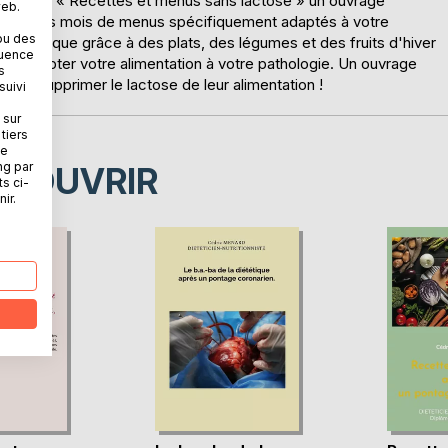
ose » et « Recettes et menus sans lactose » un ouvrage
web.
ose trois mois de menus spécifiquement adaptés à votre
ou des
 en pratique grâce à des plats, des légumes et des fruits d'hiver
quence
ux adapter votre alimentation à votre pathologie. Un ouvrage
s
vent supprimer le lactose de leur alimentation !
suivi
 sur
tiers
ne
ng par
ÉCOUVRIR
ts ci-
ir.