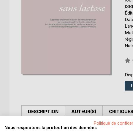
ISB
Édi
Date
Lang
Mots
régi
Nutr
Éval
0%
Disp
DESCRIPTION
AUTEUR(S)
CRITIQUES
Politique de confiden
Cet ouvrage est dédié à toutes les personnes souff
Nous respectons la protection des données