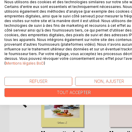
ouvrages du même auteur : « Le régime sans lact
Nous utilisons des cookies et des technologies similaires sur notre site 
parfaitement complémentaire. L'auteur vous prop
Certains d'entre eux sont essentiels et techniquement nécessaires. Nous
utilisons également des méthodes d'analyse (par exemple des cookies 
intolérance alimentaire, tous très simples à mettre
empreintes digitales, ainsi que le suivi côté serveur) pour mesurer la fré
vous étant proposés, vous permettant ainsi de mie
des visites sur notre site et la manière dont il est utilisé. Nous utilisons de
diététique de référence pour celles et ceux qui doi
technologies de suivi à des fins de marketing et recourons à cet effet au 
côté serveur ainsi qu'à des fournisseurs tiers, ce qui permet d'utiliser des
cookies, des empreintes digitales, des pixels de suivi et des adresses IP
tous les appareils. Nous intégrons également sur notre site des contenus 
provenant d'autres fournisseurs (plateformes vidéo). Nous n'avons aucu
influence sur le traitement ultérieur des données et sur un éventuel tracki
D’AUTRES TITRES À D
le fournisseur tiers. Par votre réglage, vous acceptez les processus décri
dessus. Vous pouvez révoquer votre consentement avec effet pour l'aven
(
Mentions légales BoD
)
REFUSER
NON, AJUSTER
TOUT ACCEPTER