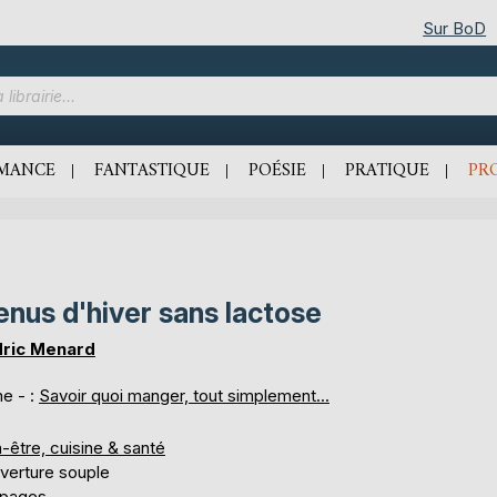
Sur BoD
MANCE
FANTASTIQUE
POÉSIE
PRATIQUE
PR
nus d'hiver sans lactose
ric Menard
e - :
Savoir quoi manger, tout simplement...
-être, cuisine & santé
verture souple
 pages