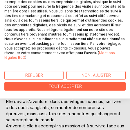
exemple des cookies ou des empreintes digitales, ainsi que le suivi
côté serveur) pour mesurer la fréquence des visites sur notre site et la
manière dont il est utilisé. Nous utilisons des technologies de suivi à
des fins de marketing et recourons à cet effet au suivi côté serveur
DESCRIPTION
ainsi qu'à des fournisseurs tiers, ce qui permet d'utiliser des cookies,
des empreintes digitales, des pixels de suivi et des adresses IP sur
tous les appareils. Nous intégrons également sur notre site des
Le désert. Le sable, les rochers, les cactus, le vent.
contenus tiers provenant d'autres fournisseurs (plateformes vidéo).
Nous n'avons aucune influence sur le traitement ultérieur des données
Et les quelques petits villages perdus au milieu de cette
et sur un éventuel tracking par le fournisseur tiers. Par votre réglage,
grande étendue brûlante sous les rayons du soleil. La vie
vous acceptez les processus décrits ci-dessus. Vous pouvez
n'y est pas toujours facile : famine, barbarie, violence sont
révoquer votre consentement avec effet pour l'avenir. (
Mentions
légales BoD
)
le quotidien des habitants. Lorsque la nuit tombe, une
vague de terreur survole le désert. Des cris. Du sang. La
mort. Et cette jeune fille, qui traîne le soir dans les rues
REFUSER
NON, AJUSTER
éclairées par la lune, cette mercenaire qui cherche du
travail pour pouvoir se nourrir.
TOUT ACCEPTER
Elle ne sera pas déçue lorsque la cheffe du clan le plus
puissant de San Pedro de Sonora lui confie une mission.
Elle devra s'aventurer dans des villages inconnus, se livrer
à des duels sanglants, surmonter de nombreuses
épreuves, mais aussi faire des rencontres qui changeront
sa perception du monde.
Arrivera-t-elle à accomplir sa mission et à survivre face aux