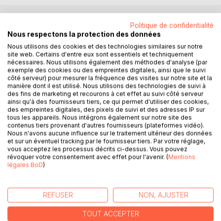
Politique de confidentialité
DESCRIPTION
Nous respectons la protection des données
Nous utilisons des cookies et des technologies similaires sur notre
site web. Certains d'entre eux sont essentiels et techniquement
Résumé
nécessaires. Nous utilisons également des méthodes d'analyse (par
exemple des cookies ou des empreintes digitales, ainsi que le suivi
côté serveur) pour mesurer la fréquence des visites sur notre site et la
Dans un centre de soins ultra secret, de "l'Espace Centrer
manière dont il est utilisé. Nous utilisons des technologies de suivi à
Houston" aux USA, un ancien astronaute est reclus et tenu
des fins de marketing et recourons à cet effet au suivi côté serveur
au secret le plus absolu, depuis son retour sur terre lors de
ainsi qu'à des fournisseurs tiers, ce qui permet d'utiliser des cookies,
l'expédition Apollo 17.
des empreintes digitales, des pixels de suivi et des adresses IP sur
tous les appareils. Nous intégrons également sur notre site des
Considéré comme dément et déséquilibré, il intrigue les
contenus tiers provenant d'autres fournisseurs (plateformes vidéo).
plus éminents spécialistes de la médecine psychiatrique,
Nous n'avons aucune influence sur le traitement ultérieur des données
mais aussi les autorités civiles et militaires du pays.
et sur un éventuel tracking par le fournisseur tiers. Par votre réglage,
vous acceptez les processus décrits ci-dessus. Vous pouvez
Depuis son inexplicable disparition pendant près de six
révoquer votre consentement avec effet pour l'avenir. (
Mentions
heures lors de son instance sur le sol lunaire, il prétend
légales BoD
)
avoir rencontré des êtres inconnus sur la lune et avoir noué
des amitiés avec deux d'entre eux.
"Numéro 1 et numéro 2".
REFUSER
NON, AJUSTER
D'après lui, ils vivent sous la surface, dans un immense
complexe, dont l'entrée est dissimulée sous le sol lunaire.
TOUT ACCEPTER