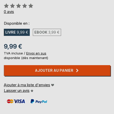
Évaluation:
0%
0
avis
Disponible en :
LIVRE
9,99 €
EBOOK
3,99 €
9,99 €
TVA incluse /
Envoi en sus
disponible (dès maintenant)
AJOUTER AU PANIER
Ajouter à ma liste d'envies
Laisser un avis