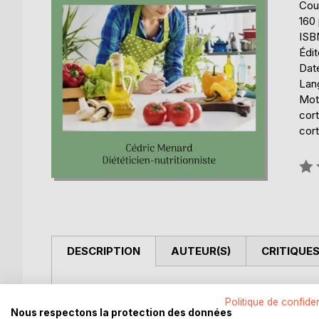
Cou
160
ISB
Édi
Date
Lang
Mots
cort
cort
Éval
0%
DESCRIPTION
AUTEUR(S)
CRITIQUES
Cet ouvrage est dédié à toutes les personnes trai
dosage), et il offre aux détenteurs de l'ouvrage d
Politique de confiden
Nous respectons la protection des données
ouvrage complémentaire.