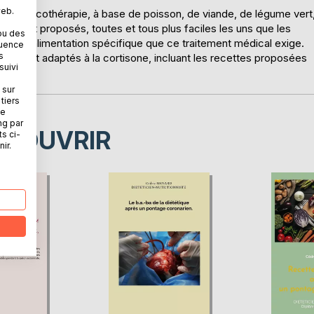
web.
a corticothérapie, à base de poisson, de viande, de légume vert
us sont proposés, toutes et tous plus faciles les uns que les
ou des
gérer l'alimentation spécifique que ce traitement médical exige.
quence
s
itement adaptés à la cortisone, incluant les recettes proposées
suivi
ées.
 sur
tiers
ne
ng par
ÉCOUVRIR
ts ci-
ir.