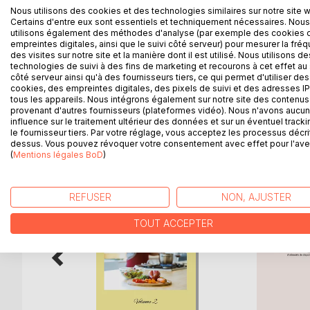
Nous utilisons des cookies et des technologies similaires sur notre site 
De nombreuses recettes parfaitement adaptées à l
Certains d'entre eux sont essentiels et techniquement nécessaires. Nous
de féculent, ainsi que des desserts gourmands, vo
utilisons également des méthodes d'analyse (par exemple des cookies 
autres à élaborer, vous permettant ainsi de mieux 
empreintes digitales, ainsi que le suivi côté serveur) pour mesurer la fré
des visites sur notre site et la manière dont il est utilisé. Nous utilisons de
Deux semaines de menus totalement inédits, parfa
technologies de suivi à des fins de marketing et recourons à cet effet au 
au sein de l'ouvrage, vous sont également propos
côté serveur ainsi qu'à des fournisseurs tiers, ce qui permet d'utiliser des
cookies, des empreintes digitales, des pixels de suivi et des adresses IP
tous les appareils. Nous intégrons également sur notre site des contenus 
provenant d'autres fournisseurs (plateformes vidéo). Nous n'avons aucu
influence sur le traitement ultérieur des données et sur un éventuel tracki
D’AUTRES TITRES À D
le fournisseur tiers. Par votre réglage, vous acceptez les processus décri
dessus. Vous pouvez révoquer votre consentement avec effet pour l'aven
(
Mentions légales BoD
)
REFUSER
NON, AJUSTER
TOUT ACCEPTER