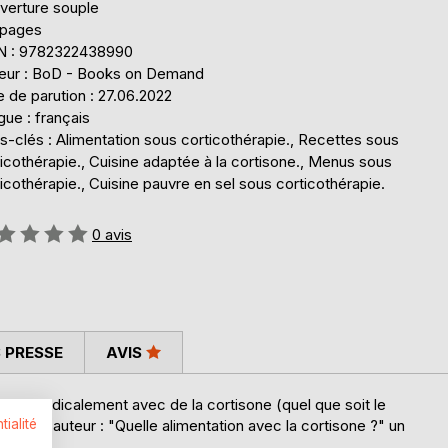
verture souple
 pages
N : 9782322438990
teur : BoD - Books on Demand
 de parution : 27.06.2022
ue : français
-clés : Alimentation sous corticothérapie., Recettes sous
icothérapie., Cuisine adaptée à la cortisone., Menus sous
icothérapie., Cuisine pauvre en sel sous corticothérapie.
uation:
0
avis
 PRESSE
AVIS
tées médicalement avec de la cortisone (quel que soit le
u même auteur : "Quelle alimentation avec la cortisone ?" un
tialité