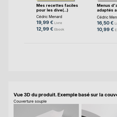
s faciles
Mes recettes faciles
Menus d'
(...)
pour les dive(...)
adaptés a
règles(...)
d
Cédric Menard
Cédric Men
19,99 €
16,50 €
e
Livre
L
12,99 €
10,99 €
ok
Ebook
E
Vue 3D du produit. Exemple basé sur la couve
Couverture souple