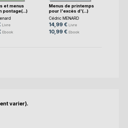
s et menus
Menus de printemps
Le b.a
 pontage(...)
pour l'excès d'(...)
diétét
enard
Cédric MENARD
Cédri
€
14,99 €
14,9
Livre
Livre
€
10,99 €
10,9
Ebook
Ebook
ent varier).