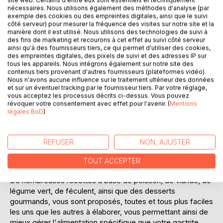
site web. Certains d'entre eux sont essentiels et techniquement
nécessaires. Nous utilisons également des méthodes d'analyse (par
Ajouter à ma liste d'envies
exemple des cookies ou des empreintes digitales, ainsi que le suivi
Laisser un avis
côté serveur) pour mesurer la fréquence des visites sur notre site et la
manière dont il est utilisé. Nous utilisons des technologies de suivi à
des fins de marketing et recourons à cet effet au suivi côté serveur
ainsi qu'à des fournisseurs tiers, ce qui permet d'utiliser des cookies,
des empreintes digitales, des pixels de suivi et des adresses IP sur
tous les appareils. Nous intégrons également sur notre site des
contenus tiers provenant d'autres fournisseurs (plateformes vidéo).
Nous n'avons aucune influence sur le traitement ultérieur des données
et sur un éventuel tracking par le fournisseur tiers. Par votre réglage,
vous acceptez les processus décrits ci-dessus. Vous pouvez
DESCRIPTION
révoquer votre consentement avec effet pour l'avenir. (
Mentions
légales BoD
)
Cet ouvrage est dédié à toutes les personnes souffrant de
gastrite, et il offre aux détenteurs de l'ouvrage du même
REFUSER
NON, AJUSTER
auteur : " Quelle alimentation pour la gastrite ? " un ouvrage
complémentaire.
TOUT ACCEPTER
De nombreuses recettes à base de poisson, de viande, de
légume vert, de féculent, ainsi que des desserts
gourmands, vous sont proposés, toutes et tous plus faciles
les uns que les autres à élaborer, vous permettant ainsi de
mieux gérer l'alimentation spécifique que votre gastrite