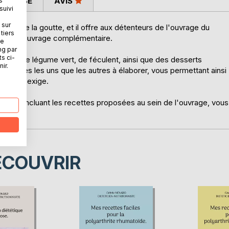
 PRESSE
AVIS
s
suivi
 sur
rant de la goutte, et il offre aux détenteurs de l'ouvrage du
tiers
e ? " un ouvrage complémentaire.
ne
ng par
ts ci-
nde, de légume vert, de féculent, ainsi que des desserts
ir.
 faciles les uns que les autres à élaborer, vous permettant ainsi
 goutte exige.
dits, incluant les recettes proposées au sein de l'ouvrage, vous
ÉCOUVRIR