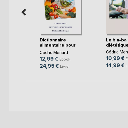
rintemps
Dictionnaire
Le b.a-ba 
phagite.
alimentaire pour
diététique 
l'oe(...)
d
Cédric Men
Cédric Ménard
10,99 €
12,99 €
ok
E
Ebook
14,99 €
24,95 €
e
L
Livre