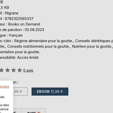
UB
,5 KB
: filigrane
N : 9782322565337
teur : Books on Demand
 de parution : 02.08.2023
ue : français
-clés : Régime alimentaire pour la goutte., Conseils diététiques p
te., Conseils nutritionnels pour la goutte., Nutrition pour la goutte.
entation pour la goutte.
ssibilité: Accès limité
uation:
0
avis
onible en :
tialité
LIVRE
19,99 €
EBOOK
12,99 €
web.
ou des
quence