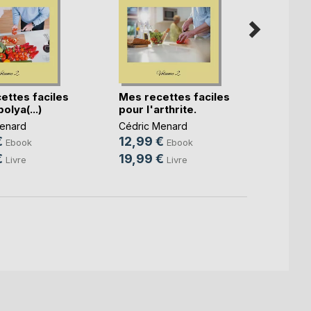
ettes faciles
Mes recettes faciles
Mes r
olya(...)
pour l'arthrite.
pour l
enard
Cédric Menard
Cédri
€
12,99 €
12,9
Ebook
Ebook
€
19,99 €
19,9
Livre
Livre