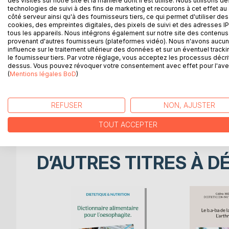
DESCRIPTION
AUTEUR(S)
CRITIQUES
des visites sur notre site et la manière dont il est utilisé. Nous utilisons de
technologies de suivi à des fins de marketing et recourons à cet effet au 
côté serveur ainsi qu'à des fournisseurs tiers, ce qui permet d'utiliser des
cookies, des empreintes digitales, des pixels de suivi et des adresses IP
Cet ouvrage est dédié à toutes les personnes souff
tous les appareils. Nous intégrons également sur notre site des contenus 
même auteur : " Quelle alimentation pour la goutt
provenant d'autres fournisseurs (plateformes vidéo). Nous n'avons aucu
influence sur le traitement ultérieur des données et sur un éventuel tracki
le fournisseur tiers. Par votre réglage, vous acceptez les processus décri
De nombreuses recettes à base de poisson, de via
dessus. Vous pouvez révoquer votre consentement avec effet pour l'aven
gourmands, vous sont proposés, toutes et tous plus
(
Mentions légales BoD
)
de mieux gérer l'alimentation spécifique que votre
Deux semaines de menus adaptés et totalement iné
REFUSER
NON, AJUSTER
sont également proposées.
TOUT ACCEPTER
D’AUTRES TITRES À D