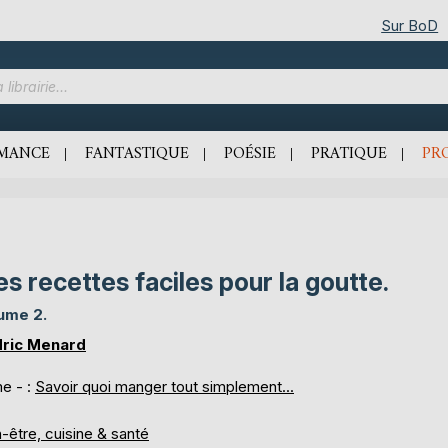
Sur BoD
MANCE
FANTASTIQUE
POÉSIE
PRATIQUE
PR
s recettes faciles pour la goutte.
ume 2.
ric Menard
e - :
Savoir quoi manger tout simplement...
-être, cuisine & santé