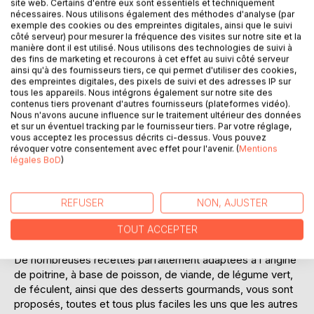
site web. Certains d'entre eux sont essentiels et techniquement
nécessaires. Nous utilisons également des méthodes d'analyse (par
exemple des cookies ou des empreintes digitales, ainsi que le suivi
côté serveur) pour mesurer la fréquence des visites sur notre site et la
Ajouter à ma liste d'envies
manière dont il est utilisé. Nous utilisons des technologies de suivi à
Laisser un avis
des fins de marketing et recourons à cet effet au suivi côté serveur
ainsi qu'à des fournisseurs tiers, ce qui permet d'utiliser des cookies,
des empreintes digitales, des pixels de suivi et des adresses IP sur
tous les appareils. Nous intégrons également sur notre site des
contenus tiers provenant d'autres fournisseurs (plateformes vidéo).
Nous n'avons aucune influence sur le traitement ultérieur des données
et sur un éventuel tracking par le fournisseur tiers. Par votre réglage,
vous acceptez les processus décrits ci-dessus. Vous pouvez
révoquer votre consentement avec effet pour l'avenir. (
Mentions
DESCRIPTION
légales BoD
)
Cet ouvrage est dédié à toutes les personnes souffrant de
REFUSER
NON, AJUSTER
l'angine de poitrine, et il offre aux détenteurs de l'ouvrage
du même auteur : "Quelle alimentation pour l'angine de
TOUT ACCEPTER
poitrine ?" un ouvrage complémentaire.
De nombreuses recettes parfaitement adaptées à l'angine
de poitrine, à base de poisson, de viande, de légume vert,
de féculent, ainsi que des desserts gourmands, vous sont
proposés, toutes et tous plus faciles les uns que les autres