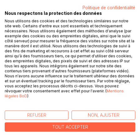
Politique de confidentialité
Nous respectons la protection des données
Nous utilisons des cookies et des technologies similaires sur notre
site web. Certains d'entre eux sont essentiels et techniquement
nécessaires. Nous utilisons également des méthodes d'analyse (par
DESCRIPTION
exemple des cookies ou des empreintes digitales, ainsi que le suivi
côté serveur) pour mesurer la fréquence des visites sur notre site et la
manière dont il est utilisé. Nous utilisons des technologies de suivi à
des fins de marketing et recourons à cet effet au suivi côté serveur
Cet ouvrage est dédié à tous les sportifs, et il offre aux
ainsi qu'à des fournisseurs tiers, ce qui permet d'utiliser des cookies,
détenteurs de l'ouvrage du même auteur : " Quelle
des empreintes digitales, des pixels de suivi et des adresses IP sur
tous les appareils. Nous intégrons également sur notre site des
alimentation pour le sportif amateur ? " un ouvrage
contenus tiers provenant d'autres fournisseurs (plateformes vidéo).
complémentaire.
Nous n'avons aucune influence sur le traitement ultérieur des données
De nombreuses recettes parfaitement adaptées à l'activité
et sur un éventuel tracking par le fournisseur tiers. Par votre réglage,
sportive, à base de poisson, de viande, de légume vert, de
vous acceptez les processus décrits ci-dessus. Vous pouvez
révoquer votre consentement avec effet pour l'avenir. (
Mentions
féculent, ainsi que des desserts gourmands, vous sont
légales BoD
)
proposés, toutes et tous plus faciles les uns que les autres
à élaborer, vous permettant ainsi de mieux gérer
l'alimentation spécifique que la pratique sportive exige.
REFUSER
NON, AJUSTER
Deux semaines de menus totalement inédits, parfaitement
adaptés à l'activité sportive, incluant les recettes
TOUT ACCEPTER
proposées au sein de l'ouvrage, vous sont également
proposées.