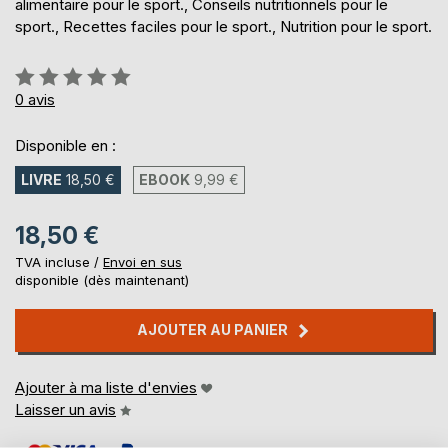
alimentaire pour le sport., Conseils nutritionnels pour le
sport., Recettes faciles pour le sport., Nutrition pour le sport.
Évaluation:
0%
0
avis
Disponible en :
LIVRE
18,50 €
EBOOK
9,99 €
18,50 €
TVA incluse /
Envoi en sus
disponible (dès maintenant)
AJOUTER AU PANIER
Ajouter à ma liste d'envies
Laisser un avis