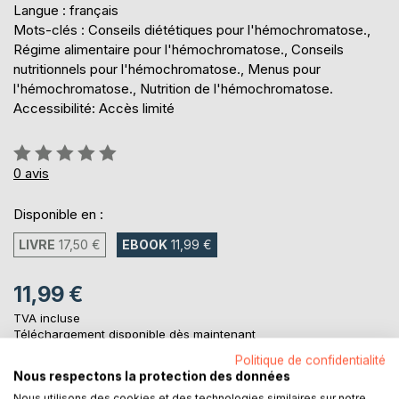
Langue : français
Mots-clés : Conseils diététiques pour l'hémochromatose.,
Régime alimentaire pour l'hémochromatose., Conseils
nutritionnels pour l'hémochromatose., Menus pour
l'hémochromatose., Nutrition de l'hémochromatose.
Accessibilité: Accès limité
Évaluation:
0%
0
avis
Disponible en :
LIVRE
17,50 €
EBOOK
11,99 €
11,99 €
TVA incluse
Téléchargement disponible dès maintenant
Politique de confidentialité
Nous respectons la protection des données
AJOUTER AU PANIER
Nous utilisons des cookies et des technologies similaires sur notre