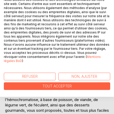
site web. Certains d'entre eux sont essentiels et techniquement
nécessaires. Nous utilisons également des méthodes d'analyse (par
exemple des cookies ou des empreintes digitales, ainsi que le suivi
Ajouter à ma liste d'envies
côté serveur) pour mesurer la fréquence des visites sur notre site et la
Laisser un avis
manière dont il est utilisé. Nous utilisons des technologies de suivi à
des fins de marketing et recourons à cet effet au suivi côté serveur
ainsi qu'à des fournisseurs tiers, ce qui permet d'utiliser des cookies,
des empreintes digitales, des pixels de suivi et des adresses IP sur
tous les appareils. Nous intégrons également sur notre site des
contenus tiers provenant d'autres fournisseurs (plateformes vidéo).
Nous n'avons aucune influence sur le traitement ultérieur des données
et sur un éventuel tracking par le fournisseur tiers. Par votre réglage,
vous acceptez les processus décrits ci-dessus. Vous pouvez
révoquer votre consentement avec effet pour l'avenir. (
Mentions
DESCRIPTION
légales BoD
)
Cet ouvrage est dédié à toutes les personnes qui souffrent
REFUSER
NON, AJUSTER
de l'hémochromatose, et il offre aux détenteurs de
l'ouvrage du même auteur : " Quelle alimentation pour
TOUT ACCEPTER
l'hémochromatose ? " un ouvrage complémentaire.
De nombreuses recettes parfaitement adaptées à
l'hémochromatose, à base de poisson, de viande, de
légume vert, de féculent, ainsi que des desserts
gourmands, vous sont proposés, toutes et tous plus faciles