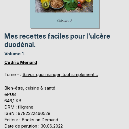
Mes recettes faciles pour l'ulcère
duodénal.
Volume 1.
Cédric Menard
Tome - :
Savoir quoi manger, tout simplement...
Bien-être, cuisine & santé
ePUB
646,1 KB
DRM : filigrane
ISBN : 9782322466528
Éditeur : Books on Demand
Date de parution : 30.06.2022