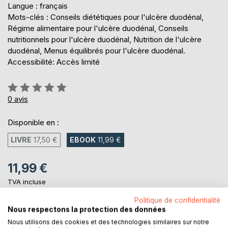
Langue : français
Mots-clés : Conseils diététiques pour l'ulcère duodénal,
Régime alimentaire pour l'ulcère duodénal, Conseils
nutritionnels pour l'ulcère duodénal, Nutrition de l'ulcère
duodénal, Menus équilibrés pour l'ulcère duodénal.
Accessibilité: Accès limité
Évaluation:
0%
0
avis
Disponible en :
LIVRE
17,50 €
EBOOK
11,99 €
11,99 €
TVA incluse
Téléchargement disponible dès maintenant
Politique de confidentialité
Nous respectons la protection des données
Nous utilisons des cookies et des technologies similaires sur notre
AJOUTER AU PANIER