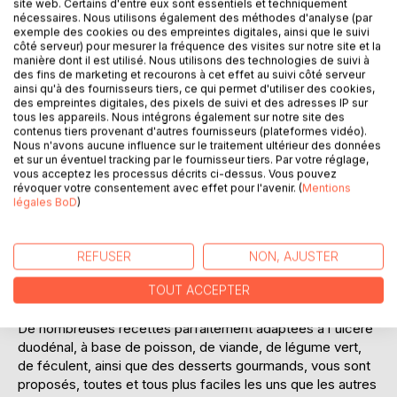
site web. Certains d'entre eux sont essentiels et techniquement
nécessaires. Nous utilisons également des méthodes d'analyse (par
exemple des cookies ou des empreintes digitales, ainsi que le suivi
côté serveur) pour mesurer la fréquence des visites sur notre site et la
Ajouter à ma liste d'envies
manière dont il est utilisé. Nous utilisons des technologies de suivi à
Laisser un avis
des fins de marketing et recourons à cet effet au suivi côté serveur
ainsi qu'à des fournisseurs tiers, ce qui permet d'utiliser des cookies,
des empreintes digitales, des pixels de suivi et des adresses IP sur
tous les appareils. Nous intégrons également sur notre site des
contenus tiers provenant d'autres fournisseurs (plateformes vidéo).
Nous n'avons aucune influence sur le traitement ultérieur des données
et sur un éventuel tracking par le fournisseur tiers. Par votre réglage,
vous acceptez les processus décrits ci-dessus. Vous pouvez
révoquer votre consentement avec effet pour l'avenir. (
Mentions
DESCRIPTION
légales BoD
)
Cet ouvrage est dédié à toutes les personnes qui souffrent
REFUSER
NON, AJUSTER
d'un ulcère duodénal, et il offre aux détenteurs de
l'ouvrage du même auteur : "Quelle alimentation pour
TOUT ACCEPTER
l'ulcère duodénal ?" un ouvrage complémentaire.
De nombreuses recettes parfaitement adaptées à l'ulcère
duodénal, à base de poisson, de viande, de légume vert,
de féculent, ainsi que des desserts gourmands, vous sont
proposés, toutes et tous plus faciles les uns que les autres