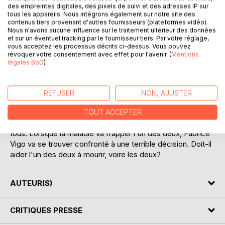
des empreintes digitales, des pixels de suivi et des adresses IP sur
tous les appareils. Nous intégrons également sur notre site des
contenus tiers provenant d'autres fournisseurs (plateformes vidéo).
DESCRIPTION
Nous n'avons aucune influence sur le traitement ultérieur des données
et sur un éventuel tracking par le fournisseur tiers. Par votre réglage,
vous acceptez les processus décrits ci-dessus. Vous pouvez
révoquer votre consentement avec effet pour l'avenir. (
Mentions
Fabrice Vigo est aussi épanoui dans sa vie de couple qu'au
légales BoD
)
travail. Il est responsable du personnel dans une maison de
retraite qui bouscule les conventions. Sa vie va basculer
avec l'arrivée de deux nouveaux résidents, Clovis et
REFUSER
NON, AJUSTER
Madeleine. Alors qu'ils ne se connaissaient pas, ces deux
octogénaires vont vivre un grand amour. Chacun des deux
TOUT ACCEPTER
a son histoire et cette relation n'est pas la bienvenue pour
tous. Lorsque la maladie va frapper l'un des deux, Fabrice
Vigo va se trouver confronté à une terrible décision. Doit-il
aider l'un des deux à mourir, voire les deux?
AUTEUR(S)
CRITIQUES PRESSE