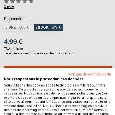
0%
0
avis
Disponible en :
LIVRE
17,00 €
EBOOK
4,99 €
4,99 €
TVA incluse
Téléchargement disponible dès maintenant
AJOUTER AU PANIER
Politique de confidentialité
Nous respectons la protection des données
Nous utilisons des cookies et des technologies similaires sur notre
Ajouter à ma liste d'envies
site web. Certains d'entre eux sont essentiels et techniquement
Laisser un avis
nécessaires. Nous utilisons également des méthodes d'analyse (par
exemple des cookies ou des empreintes digitales, ainsi que le suivi
côté serveur) pour mesurer la fréquence des visites sur notre site et la
manière dont il est utilisé. Nous utilisons des technologies de suivi à
des fins de marketing et recourons à cet effet au suivi côté serveur
ainsi qu'à des fournisseurs tiers, ce qui permet d'utiliser des cookies,