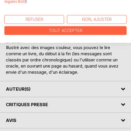
légales BoD
)
plus sereinement.
Ils vous aident à vous rappeler qui vous êtes vraiment: des
transmetteurs de Lumière venus pour spiritualiser la
REFUSER
NON, AJUSTER
matière.
TOUT ACCEPTER
Ce deuxième recueil présente 45 textes inspirés, canalisés
en 2021.
Illustré avec des images couleur, vous pouvez le lire
comme un livre, du début à la fin (les messages sont
classés par ordre chronologique) ou l'utiliser comme un
oracle, en ouvrant une page au hasard, quand vous avez
envie d'un message, d'un éclairage.
AUTEUR(S)
CRITIQUES PRESSE
AVIS