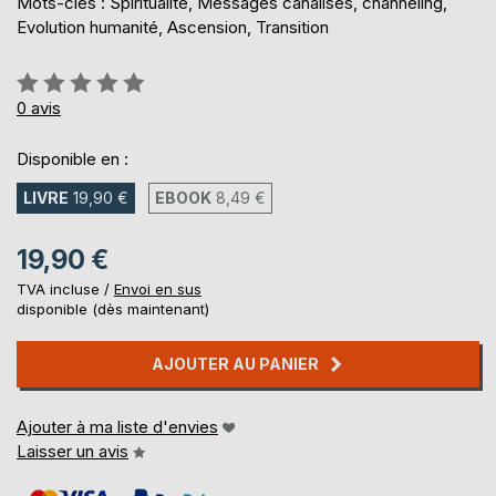
Mots-clés : Spiritualité, Messages canalisés, channeling,
Evolution humanité, Ascension, Transition
Évaluation:
0%
0
avis
Disponible en :
LIVRE
19,90 €
EBOOK
8,49 €
19,90 €
TVA incluse /
Envoi en sus
disponible (dès maintenant)
AJOUTER AU PANIER
Ajouter à ma liste d'envies
Laisser un avis