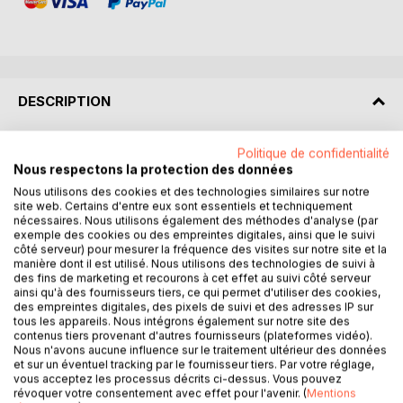
DESCRIPTION
Vous êtes tous des êtres Divins
Politique de confidentialité
Nous respectons la protection des données
Vous êtes tous des êtres humains capables
De diffuser la Lumière sur cette Terre
Nous utilisons des cookies et des technologies similaires sur notre
site web. Certains d'entre eux sont essentiels et techniquement
Bien souvent cela a été oublié
nécessaires. Nous utilisons également des méthodes d'analyse (par
exemple des cookies ou des empreintes digitales, ainsi que le suivi
Notre Terre et ses habitants sont en pleine mutation.
côté serveur) pour mesurer la fréquence des visites sur notre site et la
manière dont il est utilisé. Nous utilisons des technologies de suivi à
L'Univers nous invite à devenir une nouvelle Humanité
des fins de marketing et recourons à cet effet au suivi côté serveur
empreinte d'Amour et de Lumière en élevant nos vibrations
ainsi qu'à des fournisseurs tiers, ce qui permet d'utiliser des cookies,
et en élargissant notre conscience.
des empreintes digitales, des pixels de suivi et des adresses IP sur
tous les appareils. Nous intégrons également sur notre site des
Cela n'est pas facile mais nous sommes aidés dans ce
contenus tiers provenant d'autres fournisseurs (plateformes vidéo).
cheminement par des êtres bienveillants.
Nous n'avons aucune influence sur le traitement ultérieur des données
et sur un éventuel tracking par le fournisseur tiers. Par votre réglage,
Les textes que vous trouverez ici sont comme des clins
vous acceptez les processus décrits ci-dessus. Vous pouvez
révoquer votre consentement avec effet pour l'avenir. (
Mentions
d'oeil, des clefs pour traverser cette période de transition