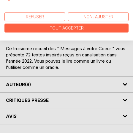
Les textes que vous trouverez ici, sont comme des clins
d'oeil, des éclairages, des clefs pour traverser cette
REFUSER
NON, AJUSTER
période de transition plus sereinement.
Ils vous aident à vous rappeler qui vous êtes vraiment : des
TOUT ACCEPTER
transmetteurs de Lumière venus pour spiritualiser la
matière.
Ce troisième recueil des " Messages à votre Coeur " vous
présente 72 textes inspirés reçus en canalisation dans
l'année 2022. Vous pouvez le lire comme un livre ou
l'utiliser comme un oracle.
AUTEUR(S)
CRITIQUES PRESSE
AVIS