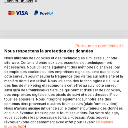
Laisser un avis
DESCRIPTION
Politique de confidentialité
Nous respectons la protection des données
Nous utilisons des cookies et des technologies similaires sur notre
Vous êtes tous des êtres Divins
site web. Certains d'entre eux sont essentiels et techniquement
Vous êtes tous des êtres humains capables
nécessaires. Nous utilisons également des méthodes d'analyse (par
exemple des cookies ou des empreintes digitales, ainsi que le suivi
De diffuser la Lumière sur cette Terre
côté serveur) pour mesurer la fréquence des visites sur notre site et la
Bien souvent cela a été oublié
manière dont il est utilisé. Nous utilisons des technologies de suivi à
des fins de marketing et recourons à cet effet au suivi côté serveur
ainsi qu'à des fournisseurs tiers, ce qui permet d'utiliser des cookies,
Notre Terre et ses habitants sont en pleine mutation.
des empreintes digitales, des pixels de suivi et des adresses IP sur
L'Univers nous invite à devenir une nouvelle Humanité
tous les appareils. Nous intégrons également sur notre site des
empreinte d'Amour et de Lumière en élevant nos vibrations
contenus tiers provenant d'autres fournisseurs (plateformes vidéo).
Nous n'avons aucune influence sur le traitement ultérieur des données
et en élargissant notre conscience.
et sur un éventuel tracking par le fournisseur tiers. Par votre réglage,
Cela n'est pas facile mais nous sommes aidés dans ce
vous acceptez les processus décrits ci-dessus. Vous pouvez
cheminement par des êtres bienveillants.
révoquer votre consentement avec effet pour l'avenir. (
Mentions
légales BoD
)