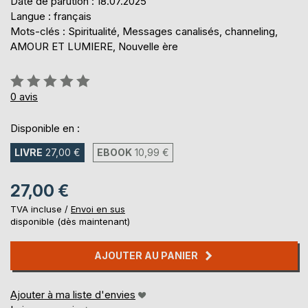
Date de parution : 18.07.2025
Langue : français
Mots-clés : Spiritualité, Messages canalisés, channeling,
AMOUR ET LUMIERE, Nouvelle ère
Évaluation:
0%
0
avis
Disponible en :
LIVRE
27,00 €
EBOOK
10,99 €
27,00 €
TVA incluse /
Envoi en sus
disponible (dès maintenant)
AJOUTER AU PANIER
Ajouter à ma liste d'envies