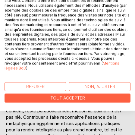
site web. Certains d'entre eux sont essentiels et techniquement
nécessaires. Nous utilisons également des méthodes d'analyse (par
exemple des cookies ou des empreintes digitales, ainsi que le suivi
côté serveur) pour mesurer la fréquence des visites sur notre site et la
manière dont il est utilisé. Nous utilisons des technologies de suivi à
des fins de marketing et recourons à cet effet au suivi côté serveur
ainsi qu'à des fournisseurs tiers, ce qui permet d'utiliser des cookies,
des empreintes digitales, des pixels de suivi et des adresses IP sur
tous les appareils. Nous intégrons également sur notre site des
DESCRIPTION
contenus tiers provenant d'autres fournisseurs (plateformes vidéo).
Nous n'avons aucune influence sur le traitement ultérieur des données
et sur un éventuel tracking par le fournisseur tiers. Par votre réglage,
vous acceptez les processus décrits ci-dessus. Vous pouvez
Cela va faire bientôt deux cent ans que les hiéroglyphes
révoquer votre consentement avec effet pour l'avenir. (
Mentions
ont été déchiffrés et la parole perdue peu à peu retrouvée,
légales BoD
)
mais l'Egypte garde néanmoins une partie de ses secrets.
Pour le grand public tout d'abord, car sa voix est noyée
dans des légendes, clichés et superstitions, mais aussi
REFUSER
NON, AJUSTER
hélas pour une partie de la communauté égyptologique, car
les traductions sont souvent prises à la lettre ou mal
TOUT ACCEPTER
interprétées . Il en résulte que le Message Sacré qu'elle
contient, reste paradoxalement méconnu, quand il n'est
pas nié. Contribuer à faire reconnaître l'essence de la
métaphysique égyptienne et ses applications pratiques
pour la rendre intelligible au plus grand nombre, tel est le