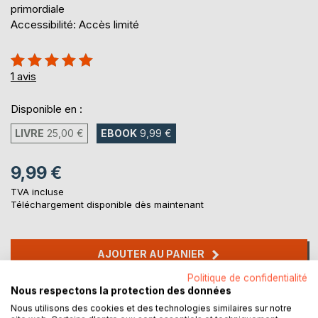
primordiale
Accessibilité: Accès limité
Évaluation:
100%
1
avis
Disponible en :
LIVRE
25,00 €
EBOOK
9,99 €
9,99 €
TVA incluse
Téléchargement disponible dès maintenant
AJOUTER AU PANIER
Politique de confidentialité
Nous respectons la protection des données
Ajouter à ma liste d'envies
Nous utilisons des cookies et des technologies similaires sur notre
Laisser un avis