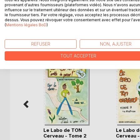
simples à réaliser pour que l'adulte ou l'enfant 
provenant d'autres fournisseurs (plateformes vidéo). Nous n'avons aucu
été mises en place dans un collège public d'Eure-
influence sur le traitement ultérieur des données et sur un éventuel tracki
le fournisseur tiers. Par votre réglage, vous acceptez les processus décri
Maintenant, c'est à vous !
dessus. Vous pouvez révoquer votre consentement avec effet pour l'aven
(
Mentions légales BoD
)
D’AUTRES TITRES À D
REFUSER
NON, AJUSTER
TOUT ACCEPTER
 mémos
Emma
e
Le Labo de TON
Le Labo 
Cerveau - Tome 2
Cerveau 