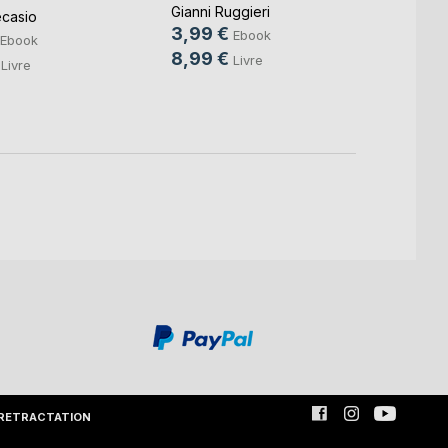
Gianni Ruggieri
Lingua
casio
3,99 €
4,99
Ebook
Ebook
8,99 €
14,9
Livre
Livre
RETRACTATION