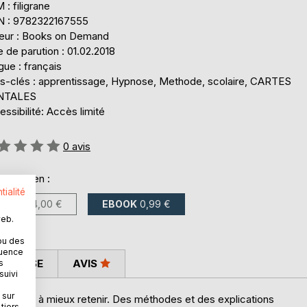
: filigrane
N : 9782322167555
teur : Books on Demand
 de parution : 01.02.2018
ue : français
s-clés : apprentissage, Hypnose, Methode, scolaire, CARTES
NTALES
ssibilité: Accès limité
uation:
0
avis
onible en :
tialité
LIVRE
24,00 €
EBOOK
0,99 €
web.
ou des
quence
 PRESSE
AVIS
s
suivi
 sur
pprendre à mieux retenir. Des méthodes et des explications
tiers