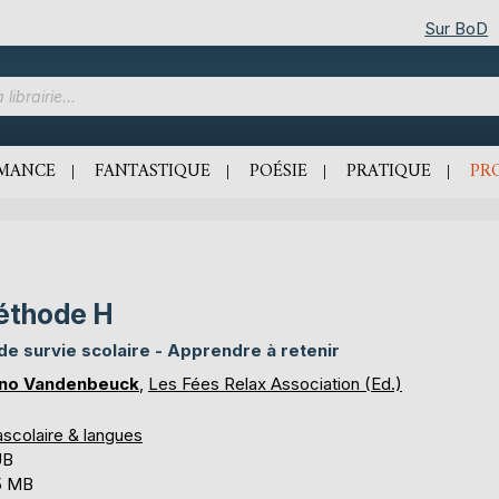
Sur BoD
MANCE
FANTASTIQUE
POÉSIE
PRATIQUE
PR
éthode H
 de survie scolaire - Apprendre à retenir
no Vandenbeuck
,
Les Fées Relax Association (Ed.)
ascolaire & langues
UB
5 MB