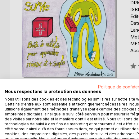
DRM 
ISB
Édi
Date
Lang
Mot
ME
Acce
Éval
0%
Disp
Politique de confiden
Nous respectons la protection des données
Nous utilisons des cookies et des technologies similaires sur notre site 
Certains d'entre eux sont essentiels et techniquement nécessaires. Nous
utilisons également des méthodes d'analyse (par exemple des cookies 
empreintes digitales, ainsi que le suivi côté serveur) pour mesurer la fré
DESCRIPTION
AUTEUR(S)
CRITIQUES
des visites sur notre site et la manière dont il est utilisé. Nous utilisons de
technologies de suivi à des fins de marketing et recourons à cet effet au 
côté serveur ainsi qu'à des fournisseurs tiers, ce qui permet d'utiliser des
cookies, des empreintes digitales, des pixels de suivi et des adresses IP
Méthode H, c'est un kit de survie scolaire pour a
tous les appareils. Nous intégrons également sur notre site des contenus 