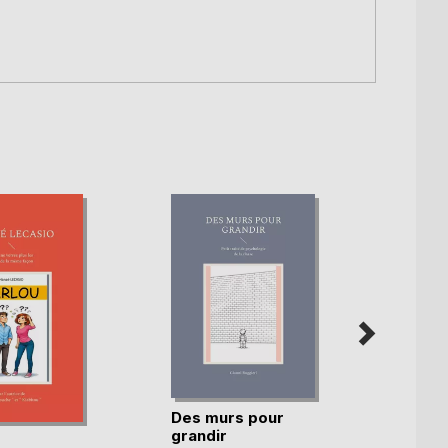
Des murs pour
60 Ré
grandir
pour a