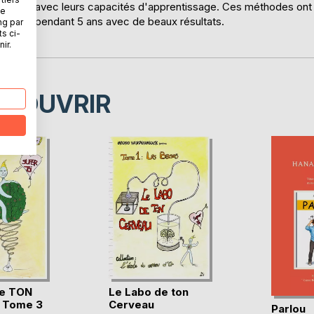
s'amusent avec leurs capacités d'apprentissage. Ces méthodes ont
ne
et-Loir pendant 5 ans avec de beaux résultats.
ng par
ts ci-
ir.
ÉCOUVRIR
de TON
Le Labo de ton
- Tome 3
Cerveau
Parlou