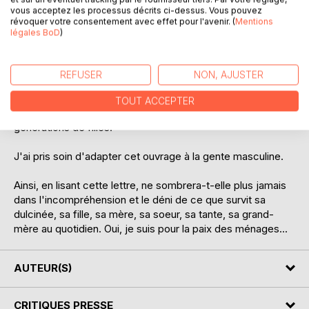
vous acceptez les processus décrits ci-dessus. Vous pouvez
révoquer votre consentement avec effet pour l'avenir. (
Mentions
Une invitation à prendre soin de toi, à gérer ton temps et
légales BoD
)
ton stress avec légèreté, à développer ton leadership, et à
te réaliser en tant que femme. C'est un livre bourré
d'actions concises, d'outils atypiques et percutants, de
REFUSER
NON, AJUSTER
témoignages illustrés, pour simplifier ton quotidien de
femme-leader active et tirer une bonne fois pour toute la
TOUT ACCEPTER
chasse de ta charge mentale - même pour les jeunes
générations de filles.
J'ai pris soin d'adapter cet ouvrage à la gente masculine.
Ainsi, en lisant cette lettre, ne sombrera-t-elle plus jamais
dans l'incompréhension et le déni de ce que survit sa
dulcinée, sa fille, sa mère, sa soeur, sa tante, sa grand-
mère au quotidien. Oui, je suis pour la paix des ménages...
AUTEUR(S)
CRITIQUES PRESSE