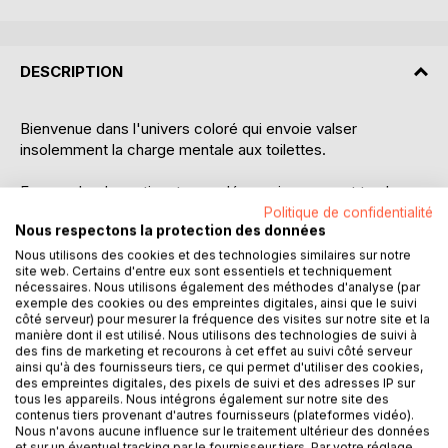
DESCRIPTION
Bienvenue dans l'univers coloré qui envoie valser
insolemment la charge mentale aux toilettes.
Femme-leader active, tu vas découvrir comment ta charge
mentale est à la fois une grande connasse libératrice et un
Politique de confidentialité
Nous respectons la protection des données
puissant indicateur d'ambition, de créativité et
d'indépendance. A ta disposition la méthode C.R.I. simple
Nous utilisons des cookies et des technologies similaires sur notre
site web. Certains d'entre eux sont essentiels et techniquement
et 7 clefs faciles, applicables au quotidien, et déjà utilisées
nécessaires. Nous utilisons également des méthodes d'analyse (par
par une centaine de femmes - des clefs qui t'ouvrent la
exemple des cookies ou des empreintes digitales, ainsi que le suivi
porte d'un engagement concret, et des résultats pérennes
côté serveur) pour mesurer la fréquence des visites sur notre site et la
manière dont il est utilisé. Nous utilisons des technologies de suivi à
dans l'art de t'accomplir.
des fins de marketing et recourons à cet effet au suivi côté serveur
ainsi qu'à des fournisseurs tiers, ce qui permet d'utiliser des cookies,
Ce livre fun et pratique t'aide à réveiller ENFIN tes désirs et
des empreintes digitales, des pixels de suivi et des adresses IP sur
tous les appareils. Nous intégrons également sur notre site des
ta véritable puissance, à accomplir pleinement tes
contenus tiers provenant d'autres fournisseurs (plateformes vidéo).
ambitions et ton autonomie de femme avec une confiance
Nous n'avons aucune influence sur le traitement ultérieur des données
absolue.
et sur un éventuel tracking par le fournisseur tiers. Par votre réglage,