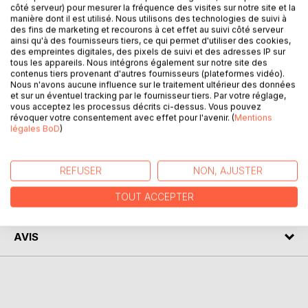
côté serveur) pour mesurer la fréquence des visites sur notre site et la
manière dont il est utilisé. Nous utilisons des technologies de suivi à
des fins de marketing et recourons à cet effet au suivi côté serveur
2 petites histoires bien Mosellanes que le lecteur va adorer.
ainsi qu'à des fournisseurs tiers, ce qui permet d'utiliser des cookies,
Une nouvelle se situe à Fontoy où la présidente du Club
des empreintes digitales, des pixels de suivi et des adresses IP sur
tous les appareils. Nous intégrons également sur notre site des
Canin de la Fensch s'est faite empoisonner.
contenus tiers provenant d'autres fournisseurs (plateformes vidéo).
Nous n'avons aucune influence sur le traitement ultérieur des données
La deuxième histoire se déroule à Thionville dans la
et sur un éventuel tracking par le fournisseur tiers. Par votre réglage,
vous acceptez les processus décrits ci-dessus. Vous pouvez
PHARMACIE DU SPHINX. La patronne et son employée
révoquer votre consentement avec effet pour l'avenir. (
Mentions
sont assassinées tour à tour.
légales BoD
)
AUTEUR(S)
REFUSER
NON, AJUSTER
TOUT ACCEPTER
CRITIQUES PRESSE
AVIS