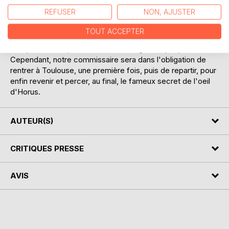
Simbel.
REFUSER
NON, AJUSTER
Le commissaire Marcello Visconti et son piaf vont
TOUT ACCEPTER
seconder le lieutenant Dalida, une jeune femme aux
multiples talents, au cours de ce dangereux périple.
Cependant, notre commissaire sera dans l'obligation de
rentrer à Toulouse, une première fois, puis de repartir, pour
enfin revenir et percer, au final, le fameux secret de l'oeil
d'Horus.
AUTEUR(S)
CRITIQUES PRESSE
AVIS