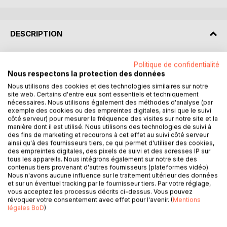
DESCRIPTION
Sur la balustrade un oiseau me regardait. Mon oiseau !
Politique de confidentialité
C'était une hallucination... Le psychiatre m'avait expliqué
Nous respectons la protection des données
ce processus diabolique... Lorsque mon cerveau se
Nous utilisons des cookies et des technologies similaires sur notre
mettait au travail, qu'il élaborait des hypothèses fumeuses
site web. Certains d'entre eux sont essentiels et techniquement
nécessaires. Nous utilisons également des méthodes d'analyse (par
et tortueuses, lorsqu'il cherchait avec énergie l'astuce
exemple des cookies ou des empreintes digitales, ainsi que le suivi
capable de confondre un criminel, cela au prix d'une
côté serveur) pour mesurer la fréquence des visites sur notre site et la
immense cogitation, un oiseau apparaissait et me causait
manière dont il est utilisé. Nous utilisons des technologies de suivi à
des fins de marketing et recourons à cet effet au suivi côté serveur
dans un langage que moi seul comprenait.
ainsi qu'à des fournisseurs tiers, ce qui permet d'utiliser des cookies,
des empreintes digitales, des pixels de suivi et des adresses IP sur
Le commissaire Visconti est désigné par le maire de
tous les appareils. Nous intégrons également sur notre site des
contenus tiers provenant d'autres fournisseurs (plateformes vidéo).
Toulouse pour aller aider la police égyptienne à résoudre la
Nous n'avons aucune influence sur le traitement ultérieur des données
disparition d'un de ses vieux amis, un éminent égyptologue
et sur un éventuel tracking par le fournisseur tiers. Par votre réglage,
qui faisait partie d'une croisière sur le Nil. Les cadavres sur
vous acceptez les processus décrits ci-dessus. Vous pouvez
révoquer votre consentement avec effet pour l'avenir. (
Mentions
lesquels on retrouve à chaque fois, un exemplaire du
légales BoD
)
roman d'Agatha Christie, "Mort sur le Nil", vont jalonner la
croisière, pas si paisible que cela, entre Louxor et Abou