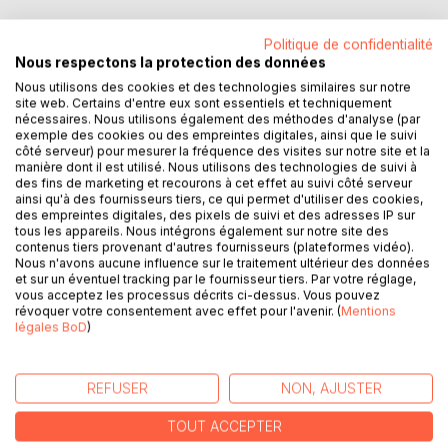
DESCRIPTION
Politique de confidentialité
Nous respectons la protection des données
Elle n'était pas invitée, mais la voilà
Nous utilisons des cookies et des technologies similaires sur notre
Qui débarque avec ses grands-pieds et sa grosse voix
site web. Certains d'entre eux sont essentiels et techniquement
nécessaires. Nous utilisons également des méthodes d'analyse (par
Elle te gâche toute la soirée à jurer comme un charretier
exemple des cookies ou des empreintes digitales, ainsi que le suivi
Mais vaut mieux pas contrarier Mimi Casse-Pieds !
côté serveur) pour mesurer la fréquence des visites sur notre site et la
manière dont il est utilisé. Nous utilisons des technologies de suivi à
des fins de marketing et recourons à cet effet au suivi côté serveur
Une fois qu'elle t'a repéré
ainsi qu'à des fournisseurs tiers, ce qui permet d'utiliser des cookies,
Tu ne peux plus lui échapper
des empreintes digitales, des pixels de suivi et des adresses IP sur
Bête, méchante et mal élevée
tous les appareils. Nous intégrons également sur notre site des
contenus tiers provenant d'autres fournisseurs (plateformes vidéo).
Ton pire cauchemar incarné :
Nous n'avons aucune influence sur le traitement ultérieur des données
Mimi Casse-Pieds !
et sur un éventuel tracking par le fournisseur tiers. Par votre réglage,
vous acceptez les processus décrits ci-dessus. Vous pouvez
révoquer votre consentement avec effet pour l'avenir. (
Mentions
Tu m'fais ch***, va t'faire en*****, coup d'tête dans l'nez
légales BoD
)
Tu t'retrouves sur le pavé, la gueule éclatée !
Maintenant elle est bourrée et ça se voit
REFUSER
NON, AJUSTER
T'aimerais lui claquer l'beignet, mais tu peux pas
Cinq minutes à bavarder, elle commence à s'énerver
TOUT ACCEPTER
Mais faut jamais contrarier MIMI CASSE-PIEDS !