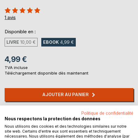
Évaluation:
100%
1
avis
Disponible en :
LIVRE
10,00 €
EBOOK
4,99 €
4,99 €
TVA incluse
Téléchargement disponible dès maintenant
AJOUTER AU PANIER
Ajouter à ma liste d'envies
Politique de confidentialité
Laisser un avis
Nous respectons la protection des données
Nous utilisons des cookies et des technologies similaires sur notre
site web. Certains d'entre eux sont essentiels et techniquement
nécessaires. Nous utilisons également des méthodes d'analyse (par