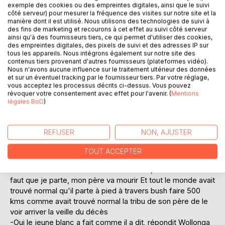
exemple des cookies ou des empreintes digitales, ainsi que le suivi
côté serveur) pour mesurer la fréquence des visites sur notre site et la
manière dont il est utilisé. Nous utilisons des technologies de suivi à
des fins de marketing et recourons à cet effet au suivi côté serveur
ainsi qu'à des fournisseurs tiers, ce qui permet d'utiliser des cookies,
DESCRIPTION
des empreintes digitales, des pixels de suivi et des adresses IP sur
tous les appareils. Nous intégrons également sur notre site des
contenus tiers provenant d'autres fournisseurs (plateformes vidéo).
Nous n'avons aucune influence sur le traitement ultérieur des données
L'Australie vous connaissez? le Paradis du surf, des opales,
et sur un éventuel tracking par le fournisseur tiers. Par votre réglage,
des immensités désertiques... Oui c'est ça aussi, mais il y a
vous acceptez les processus décrits ci-dessus. Vous pouvez
révoquer votre consentement avec effet pour l'avenir. (
Mentions
le bush, les aborigènes, le désert, et les coups fourrés
légales BoD
)
comme partout
" le Chef questionna Wollonga
- Le jeune blanc a fait comme il a dit.
REFUSER
NON, AJUSTER
C'était plus une affirmation qu'une question : il savait. les
aborigènes fonctionnent par transmission de pensées. Un
TOUT ACCEPTER
jour Warieda, l'oncle de Wollonga s'était levé alors qu'ils
étaient une dizaine autour du feu du Uloo, et il avait dit: il
faut que je parte, mon père va mourir Et tout le monde avait
trouvé normal qu'il parte à pied à travers bush faire 500
kms comme avait trouvé normal la tribu de son père de le
voir arriver la veille du décès
-Oui le jeune blanc a fait comme il a dit, répondit Wollonga