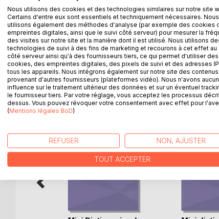
série de dix tomes. Son originalité tient au fait q
Nous utilisons des cookies et des technologies similaires sur notre site 
Certains d'entre eux sont essentiels et techniquement nécessaires. Nous
marquantes, aux batailles et autres conflits intéri
utilisons également des méthodes d'analyse (par exemple des cookies 
délibéré de ne pas être exhaustif présente un cer
empreintes digitales, ainsi que le suivi côté serveur) pour mesurer la fré
chaque période sans se noyer dans des évènement
des visites sur notre site et la manière dont il est utilisé. Nous utilisons de
technologies de suivi à des fins de marketing et recourons à cet effet au 
générales de l'auteur concernant la période exam
côté serveur ainsi qu'à des fournisseurs tiers, ce qui permet d'utiliser des
cookies, des empreintes digitales, des pixels de suivi et des adresses IP
tous les appareils. Nous intégrons également sur notre site des contenus 
provenant d'autres fournisseurs (plateformes vidéo). Nous n'avons aucu
influence sur le traitement ultérieur des données et sur un éventuel tracki
D’AUTRES TITRES À D
le fournisseur tiers. Par votre réglage, vous acceptez les processus décri
dessus. Vous pouvez révoquer votre consentement avec effet pour l'aven
(
Mentions légales BoD
)
REFUSER
NON, AJUSTER
TOUT ACCEPTER