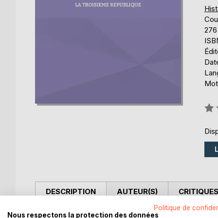
Hist
Cou
276
ISB
Édi
Date
Lang
Mots
Éval
0%
Disp
DESCRIPTION
AUTEUR(S)
CRITIQUES
Politique de confiden
Nous respectons la protection des données
Ce mini dictionnaire couvrant l'Histoire de France 