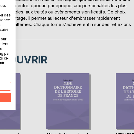
u'il se concentre, époque par époque, aux personnalités les plus
web.
eurs notables, aux traités ou évènements significatifs. Ce choix
ou des
tain avantage. Il permet au lecteur d'embrasser rapidement
quence
s subalternes. Chaque tome s'achève enfin sur des réflexions
s
suivi
inée.
 sur
tiers
ne
ng par
ÉCOUVRIR
ts ci-
ir.