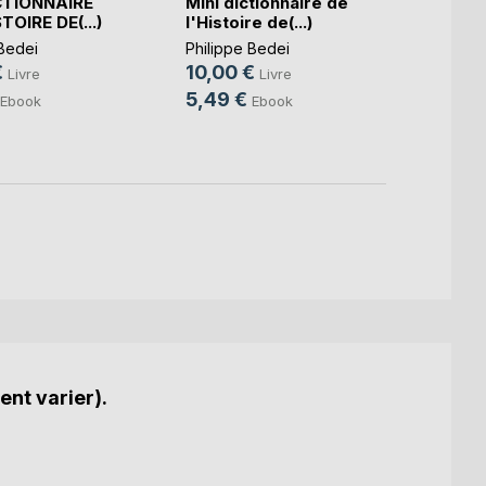
CTIONNAIRE
Mini dictionnaire de
Mini d
TOIRE DE(...)
l'Histoire de(...)
l'Histo
 Bedei
Philippe Bedei
Philip
€
10,00 €
10,0
Livre
Livre
5,49 €
3,99
Ebook
Ebook
ent varier).