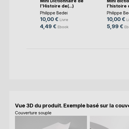
Mini Dictionnaire de
Mini dicti
l'Histoire de(...)
l'histoire d
souffle...
Philippe Bedei
Philippe Be
10,00 €
10,00 €
Livre
L
i
4,49 €
5,99 €
Ebook
Eb
e
k
Vue 3D du produit. Exemple basé sur la couve
Couverture souple