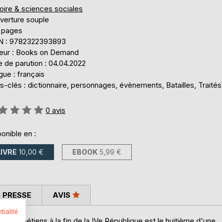
oire & sciences sociales
verture souple
 pages
N : 9782322393893
teur : Books on Demand
 de parution : 04.04.2022
ue : français
-clés : dictionnaire, personnages, évènements, Batailles, Traités
uation:
0
avis
onible en :
LIVRE
10,00 €
EBOOK
5,99 €
 PRESSE
AVIS
tialité
des Capétiens à la fin de la IVe République est le huitième d'une