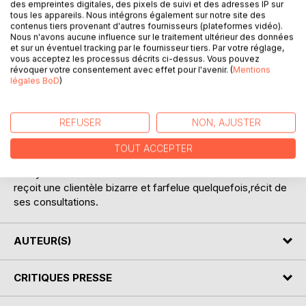
des empreintes digitales, des pixels de suivi et des adresses IP sur
tous les appareils. Nous intégrons également sur notre site des
contenus tiers provenant d'autres fournisseurs (plateformes vidéo).
Nous n'avons aucune influence sur le traitement ultérieur des données
et sur un éventuel tracking par le fournisseur tiers. Par votre réglage,
vous acceptez les processus décrits ci-dessus. Vous pouvez
révoquer votre consentement avec effet pour l'avenir. (
Mentions
DESCRIPTION
légales BoD
)
suite de la Rue du Rivoli une cartomancienne miss Rose
REFUSER
NON, AJUSTER
s'installe
dans la résidence les habitants de l'immeuble vont de suite
TOUT ACCEPTER
s'intéresser à cette jeune femme ils iront tous la consulter
la voyante
reçoit une clientèle bizarre et farfelue quelquefois,récit de
ses consultations.
AUTEUR(S)
CRITIQUES PRESSE