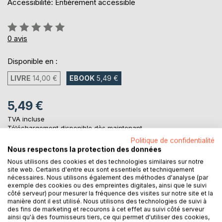
Accessibilité: Entièrement accessible
Évaluation:
0%
0
avis
Disponible en :
LIVRE
14,00 €
EBOOK
5,49 €
5,49 €
TVA incluse
Téléchargement disponible dès maintenant
Politique de confidentialité
Nous respectons la protection des données
Nous utilisons des cookies et des technologies similaires sur notre
AJOUTER AU PANIER
site web. Certains d'entre eux sont essentiels et techniquement
nécessaires. Nous utilisons également des méthodes d'analyse (par
exemple des cookies ou des empreintes digitales, ainsi que le suivi
Ajouter à ma liste d'envies
côté serveur) pour mesurer la fréquence des visites sur notre site et la
Laisser un avis
manière dont il est utilisé. Nous utilisons des technologies de suivi à
des fins de marketing et recourons à cet effet au suivi côté serveur
ainsi qu'à des fournisseurs tiers, ce qui permet d'utiliser des cookies,