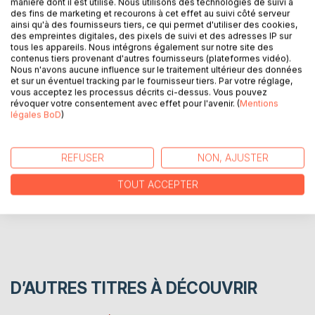
manière dont il est utilisé. Nous utilisons des technologies de suivi à
Cette "Comédie robotique" met en scène des robots
des fins de marketing et recourons à cet effet au suivi côté serveur
bureaucrates et leurs enquêtes ubuesques. C'est une
ainsi qu'à des fournisseurs tiers, ce qui permet d'utiliser des cookies,
pièce de théâtre à rebondissements, entrées et sorties,
des empreintes digitales, des pixels de suivi et des adresses IP sur
tous les appareils. Nous intégrons également sur notre site des
prenant appui sur des faits sociologiques contemporains
contenus tiers provenant d'autres fournisseurs (plateformes vidéo).
évoqués par dérision, le tout en décalque et distanciation
Nous n'avons aucune influence sur le traitement ultérieur des données
des préoccupations de l'Homme... leur créateur supposé.
et sur un éventuel tracking par le fournisseur tiers. Par votre réglage,
vous acceptez les processus décrits ci-dessus. Vous pouvez
révoquer votre consentement avec effet pour l'avenir. (
Mentions
légales BoD
)
AUTEUR(S)
CRITIQUES PRESSE
REFUSER
NON, AJUSTER
TOUT ACCEPTER
AVIS
D’AUTRES TITRES À DÉCOUVRIR