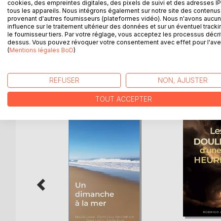
cookies, des empreintes digitales, des pixels de suivi et des adresses IP
Missak Manouchian, né en 1906 dans l'Empire ottoma
tous les appareils. Nous intégrons également sur notre site des contenus 
Mont-Valérien, était un poète arménien et immigré 
provenant d'autres fournisseurs (plateformes vidéo). Nous n'avons aucu
influence sur le traitement ultérieur des données et sur un éventuel tracki
Sa vie m'a inspiré ce récit, témoin de mon admira
le fournisseur tiers. Par votre réglage, vous acceptez les processus décri
dessus. Vous pouvez révoquer votre consentement avec effet pour l'aven
sauver mais dont le souvenir éclaire l'actualité d'un
(
Mentions légales BoD
)
REFUSER
NON, AJUSTER
D’AUTRES TITRES À D
TOUT ACCEPTER