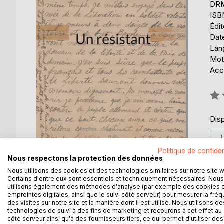
DRM 
ISB
Édi
Date
Lang
Mots
Acce
Éval
0%
Disp
Politique de confiden
Nous respectons la protection des données
Nous utilisons des cookies et des technologies similaires sur notre site 
Certains d'entre eux sont essentiels et techniquement nécessaires. Nous
utilisons également des méthodes d'analyse (par exemple des cookies 
empreintes digitales, ainsi que le suivi côté serveur) pour mesurer la fré
DESCRIPTION
AUTEUR(S)
CRITIQUES
des visites sur notre site et la manière dont il est utilisé. Nous utilisons de
technologies de suivi à des fins de marketing et recourons à cet effet au 
côté serveur ainsi qu'à des fournisseurs tiers, ce qui permet d'utiliser des