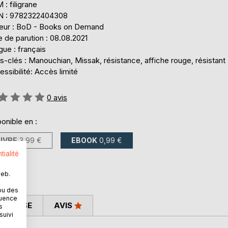
: filigrane
N : 9782322404308
teur : BoD - Books on Demand
 de parution : 08.08.2021
ue : français
-clés : Manouchian, Missak, résistance, affiche rouge, résistant
ssibilité: Accès limité
uation:
0
avis
onible en :
LIVRE
3,99 €
EBOOK
0,99 €
tialité
web.
ou des
quence
 PRESSE
AVIS
s
suivi