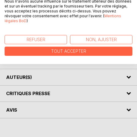
Nous n'avons aucune influence sur le traitement ultérieur des données
et sur un éventuel tracking par le fournisseur tiers. Par votre réglage,
vous acceptez les processus décrits ci-dessus. Vous pouvez
Antonin Rose, un avocat qui n'a pas encore décroché
révoquer votre consentement avec effet pour l'avenir. (
Mentions
l'affaire du siècle, accepte celle qui va peut-être tout
légales BoD
)
changer. Il commence par tomber sous le charme de Lady
Helena Skarlett, celle qui l'engage pour le vol d'une pince à
REFUSER
NON, AJUSTER
cravate. Vous avez dit bizarre ? C'est ce qu'il se dit
lorsqu'il découvre qu'il est victime d'un piège que lui a
TOUT ACCEPTER
tendu la belle, laquelle n'est autre que la complice du
bandit le plus recherché, Mister Flow, son client...
AUTEUR(S)
CRITIQUES PRESSE
AVIS