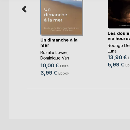
Les doule
vie heure
Un dimanche à la
mer
Rodrigo De
-Taty
Luna
Rosalie Lowie
,
13,90 €
Dominique Van
L
k
Cotthem
, ...
5,99 €
10,00 €
Eb
Livre
3,99 €
Ebook