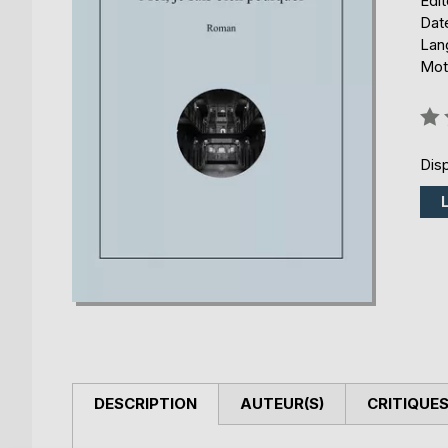
Édi
Date
Lang
Mots
Éval
0%
Disp
DESCRIPTION
AUTEUR(S)
CRITIQUES