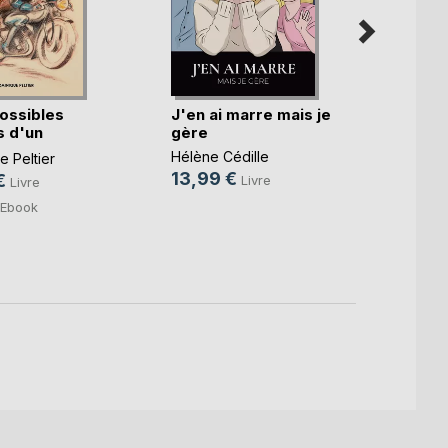
ossibles
J'en ai marre mais je
Qu'as-
 d'un
gère
lumiè
.)
Hélène Cédille
Sophie
 Peltier
13,99 €
15,0
€
Livre
Livre
4,99
Ebook