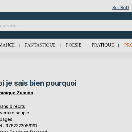
Sur BoD
MANCE
FANTASTIQUE
POÉSIE
PRATIQUE
PR
i je sais bien pourquoi
inique Zumino
ans & récits
verture souple
 pages
N : 9782322086191