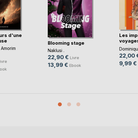
urs d'une
Les imp
use
voyages
Blooming stage
imbéc(..
 Amorim
Dominique
Naklusi .
22,00 
22,90 €
Livre
ivre
9,99 €
13,99 €
Ebook
ook