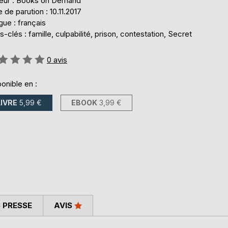
teur : Books on Demand
 de parution : 10.11.2017
ue : français
-clés : famille, culpabilité, prison, contestation, Secret
uation:
0
avis
onible en :
LIVRE
5,99 €
EBOOK
3,99 €
 PRESSE
AVIS