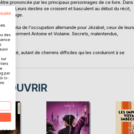
t être prononcée par les principaux personnages de ce livre. Dans
dirai pas". Leurs destins se croisent et basculent au début du récit,
tialité
ise d'otage.
web.
enirs, celui de l'occupation allemande pour Jézabel, ceux de leur
re que forment Antoine et Violaine. Secrets, malentendus,
ou des
ntimes.
quence
s
suivi
culpabilité, autant de chemins difficiles qui les conduiront à se
 sur
tiers
ne
ng par
ts ci-
ir.
ÉCOUVRIR