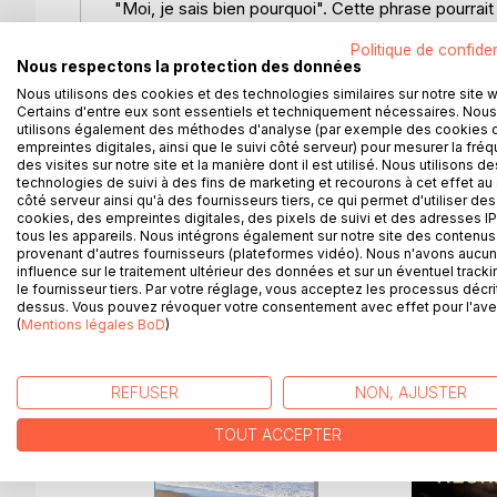
"Moi, je sais bien pourquoi". Cette phrase pourrai
leur for intérieur, ils ajouteraient : "Mais je ne le 
Politique de confiden
lors d'un hold-up manqué et d'une tentative de pr
Nous respectons la protection des données
Nous utilisons des cookies et des technologies similaires sur notre site 
La violence de l'évènement fait ressurgir les souv
Certains d'entre eux sont essentiels et techniquement nécessaires. Nous
enfances pour le couple passionnel et contestatai
utilisons également des méthodes d'analyse (par exemple des cookies 
colères, chacun d'entre aux porte ses blessures i
empreintes digitales, ainsi que le suivi côté serveur) pour mesurer la fré
des visites sur notre site et la manière dont il est utilisé. Nous utilisons de
technologies de suivi à des fins de marketing et recourons à cet effet au 
L'épreuve de la prison, de l'exil, ou le poids de la 
côté serveur ainsi qu'à des fournisseurs tiers, ce qui permet d'utiliser des
réconcilier avec leur passé.
cookies, des empreintes digitales, des pixels de suivi et des adresses IP
tous les appareils. Nous intégrons également sur notre site des contenus 
provenant d'autres fournisseurs (plateformes vidéo). Nous n'avons aucu
influence sur le traitement ultérieur des données et sur un éventuel tracki
le fournisseur tiers. Par votre réglage, vous acceptez les processus décri
dessus. Vous pouvez révoquer votre consentement avec effet pour l'aven
D’AUTRES TITRES À D
(
Mentions légales BoD
)
REFUSER
NON, AJUSTER
TOUT ACCEPTER