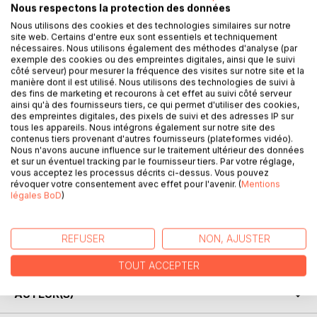
livret.
Nous respectons la protection des données
Couleurs vives qui stimulent et réveillent ton énergie ?
Nous utilisons des cookies et des technologies similaires sur notre
Couleurs douces et tendres pour apaiser un mental agité ?
site web. Certains d'entre eux sont essentiels et techniquement
À toi de choisir !
nécessaires. Nous utilisons également des méthodes d'analyse (par
Patchwork ou camaïeux, chaque page correspond à une
exemple des cookies ou des empreintes digitales, ainsi que le suivi
côté serveur) pour mesurer la fréquence des visites sur notre site et la
nouvelle atmosphère, une nouvelle méditation...
manière dont il est utilisé. Nous utilisons des technologies de suivi à
Le mantra est accompagné d'un mandala, d'une illustration
des fins de marketing et recourons à cet effet au suivi côté serveur
ou simplement de lettres à décorer.
ainsi qu'à des fournisseurs tiers, ce qui permet d'utiliser des cookies,
des empreintes digitales, des pixels de suivi et des adresses IP sur
Ce cahier contient 43 mantras riches d'éléments variés à
tous les appareils. Nous intégrons également sur notre site des
mettre en couleur.
contenus tiers provenant d'autres fournisseurs (plateformes vidéo).
Il s'agit d'un outil ludique de développement personnel
Nous n'avons aucune influence sur le traitement ultérieur des données
et sur un éventuel tracking par le fournisseur tiers. Par votre réglage,
destiné à tous les âges.
vous acceptez les processus décrits ci-dessus. Vous pouvez
révoquer votre consentement avec effet pour l'avenir. (
Mentions
- Impression seulement sur le recto de la page pour éviter
légales BoD
)
les traces de feutres en transparence.
- Parfait pour le coloriage aux feutres et aux crayons.
- Papier 90 g/m² de haute qualité.
REFUSER
NON, AJUSTER
- Pages au format de 21 x 21 cm.
TOUT ACCEPTER
AUTEUR(S)