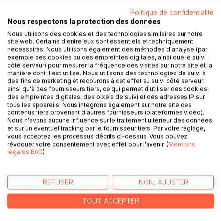
"Mon carnet alimentaire, 180 jours de suivi" : un outil
Politique de confidentialité
Nous respectons la protection des données
complet pour être à l'écoute de son corps et suivre son
comportement alimentaire et émotionnel au quotidien. Le
Nous utilisons des cookies et des technologies similaires sur notre
site web. Certains d'entre eux sont essentiels et techniquement
carnet est conçu pour une durée de 180 jours (6 mois) afin
nécessaires. Nous utilisons également des méthodes d'analyse (par
de permettre un suivi au long cours. Il convient à tous les
exemple des cookies ou des empreintes digitales, ainsi que le suivi
objectifs de santé (étude, amélioration, stabilisation).
côté serveur) pour mesurer la fréquence des visites sur notre site et la
manière dont il est utilisé. Nous utilisons des technologies de suivi à
En plus des fiches journalières à remplir, il contient des
des fins de marketing et recourons à cet effet au suivi côté serveur
pages de bilan mensuel, des espaces pour noter ses
ainsi qu'à des fournisseurs tiers, ce qui permet d'utiliser des cookies,
recettes et moments préférés.
des empreintes digitales, des pixels de suivi et des adresses IP sur
tous les appareils. Nous intégrons également sur notre site des
Chacun est différent, les causes et/ou conséquences des
contenus tiers provenant d'autres fournisseurs (plateformes vidéo).
déséquilibres du corps sont nombreuses : intolérance au
Nous n'avons aucune influence sur le traitement ultérieur des données
gluten, allergie au lactose, dérèglements de la thyroïde,
et sur un éventuel tracking par le fournisseur tiers. Par votre réglage,
vous acceptez les processus décrits ci-dessus. Vous pouvez
obésité, syndrome de l'intestin irritable, colopathie
révoquer votre consentement avec effet pour l'avenir. (
Mentions
fonctionnelle, diabète, surpoids, hypertension, cholestérol,
légales BoD
)
maladies auto-immunes...
Il est depuis longtemps démontré que le suivi d'un journal
alimentaire, sportif, et émotionnel au quotidien apporte un
REFUSER
NON, AJUSTER
réel bénéfice pour sa santé.
TOUT ACCEPTER
En bonus : 8 marques pages en couleurs