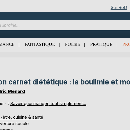
Sur BoD
MANCE
FANTASTIQUE
POÉSIE
PRATIQUE
PR
n carnet diététique : la boulimie et moi
ric Menard
e - :
Savoir quoi manger, tout simplement...
-être, cuisine & santé
verture souple
 pages