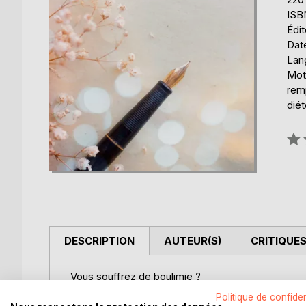
ISB
Édi
Date
Lang
Mots
remp
diét
Éval
0%
DESCRIPTION
AUTEUR(S)
CRITIQUES
Vous souffrez de boulimie ?
Ce journal diététique, élaboré par Cédric MENARD 
Politique de confiden
En effet, tous vos repas, vos sensations, vos rema