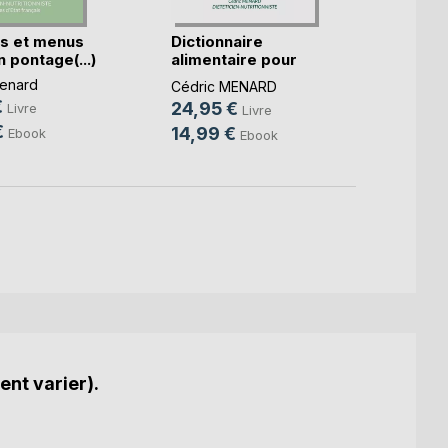
s et menus
Dictionnaire
Le b.a
 pontage(...)
alimentaire pour
diétét
l'ex(...)
enard
Cédri
Cédric MENARD
€
14,9
24,95 €
Livre
Livre
€
10,9
14,99 €
Ebook
Ebook
ent varier).