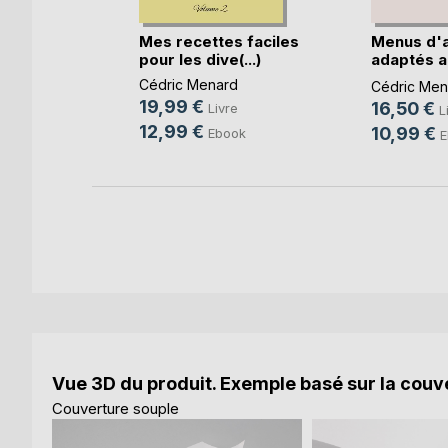
s faciles
Mes recettes faciles
Menus d'
(...)
pour les dive(...)
adaptés a
règles(...)
d
Cédric Menard
Cédric Men
19,99 €
16,50 €
e
Livre
L
12,99 €
10,99 €
ok
Ebook
E
Vue 3D du produit. Exemple basé sur la couve
Couverture souple