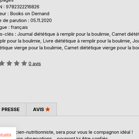
N : 9782322216826
teur : Books on Demand
 de parution : 05.11.2020
ue : français
-clés : Journal diététique à remplir pour la boulimie, Carnet diété
lir pour la boulimie, Livre diététique à remplir pour la boulimie, Jo
étique vierge pour la boulimie, Carnet diététique vierge pour la bo
uation:
0
avis
 PRESSE
AVIS
diététicien-nutritionniste, sera pour vous le compagnon idéal !
tialité
rques, vos observations... pourront lui être confiés