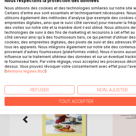
Nous respectons la protection des données
quotidiennement.
Nous utilisons des cookies et des technologies similaires sur notre site 
Comme tout carnet diététique, il deviendra très r
Certains d'entre eux sont essentiels et techniquement nécessaires. Nous
utilisons également des méthodes d'analyse (par exemple des cookies 
votre médecin, qu'il soit généraliste ou spécialiste,
empreintes digitales, ainsi que le suivi côté serveur) pour mesurer la fré
Tout en prenant la plume, vous apprendrez très ra
des visites sur notre site et la manière dont il est utilisé. Nous utilisons de
trouble alimentaire ; bref, ce confident deviendra, 
technologies de suivi à des fins de marketing et recourons à cet effet au 
côté serveur ainsi qu'à des fournisseurs tiers, ce qui permet d'utiliser des
Cet ouvrage est également disponible avec une c
cookies, des empreintes digitales, des pixels de suivi et des adresses IP
tous les appareils. Nous intégrons également sur notre site des contenus 
provenant d'autres fournisseurs (plateformes vidéo). Nous n'avons aucu
influence sur le traitement ultérieur des données et sur un éventuel tracki
le fournisseur tiers. Par votre réglage, vous acceptez les processus décri
D’AUTRES TITRES À D
dessus. Vous pouvez révoquer votre consentement avec effet pour l'aven
(
Mentions légales BoD
)
REFUSER
NON, AJUSTER
TOUT ACCEPTER