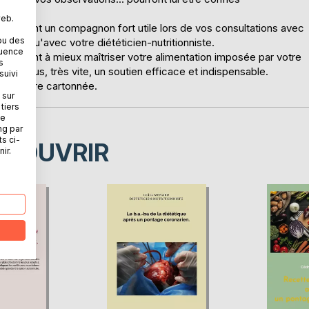
web.
apidement un compagnon fort utile lors de vos consultations avec
ou des
 ainsi qu'avec votre diététicien-nutritionniste.
quence
pidement à mieux maîtriser votre alimentation imposée par votre
s
pour vous, très vite, un soutien efficace et indispensable.
suivi
ouverture cartonnée.
 sur
tiers
ne
ng par
ts ci-
ÉCOUVRIR
ir.