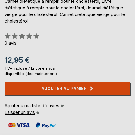
Carnet diététique à remplir pour le cholestérol, Livre
diététique à remplir pour le cholestérol, Journal diététique
vierge pour le cholestérol, Carnet diététique vierge pour le
cholestérol
Évaluation:
0%
0
avis
12,95 €
TVA incluse /
Envoi en sus
disponible (dès maintenant)
AJOUTER AU PANIER
Ajouter à ma liste d'envies
Laisser un avis