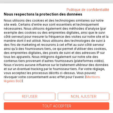
Politique de confidentialité
Nous respectons la protection des données
DESCRIPTION
Nous utilisons des cookies et des technologies similaires sur notre
site web. Certains d'entre eux sont essentiels et techniquement
nécessaires. Nous utilisons également des méthodes d'analyse (par
exemple des cookies ou des empreintes digitales, ainsi que le suivi
Vous souffrez d'un excès de cholestérol sanguin ?
côté serveur) pour mesurer la fréquence des visites sur notre site et la
Ce journal diététique, élaboré par Cédric MENARD
manière dont il est utilisé. Nous utilisons des technologies de suivi à
diététicien-nutritionniste, sera pour vous le compagnon
des fins de marketing et recourons à cet effet au suivi côté serveur
ainsi qu'à des fournisseurs tiers, ce qui permet d'utiliser des cookies,
idéal !
des empreintes digitales, des pixels de suivi et des adresses IP sur
En effet, tous vos repas, vos sensations, vos remarques,
tous les appareils. Nous intégrons également sur notre site des
vos observations... pourront lui être confiés
contenus tiers provenant d'autres fournisseurs (plateformes vidéo).
Nous n'avons aucune influence sur le traitement ultérieur des données
quotidiennement.
et sur un éventuel tracking par le fournisseur tiers. Par votre réglage,
Comme tout carnet diététique, il deviendra très rapidement
vous acceptez les processus décrits ci-dessus. Vous pouvez
un compagnon fort utile lors de vos consultations avec
révoquer votre consentement avec effet pour l'avenir. (
Mentions
légales BoD
)
votre médecin, qu'il soit généraliste ou spécialiste, ainsi
qu'avec votre diététicien-nutritionniste.
Tout en prenant la plume, vous apprendrez très rapidement
REFUSER
NON, AJUSTER
à mieux maîtriser votre alimentation imposée par votre
hypercholestérolémie ; bref, ce confident deviendra, pour
TOUT ACCEPTER
vous, très vite, un soutien efficace et indispensable.