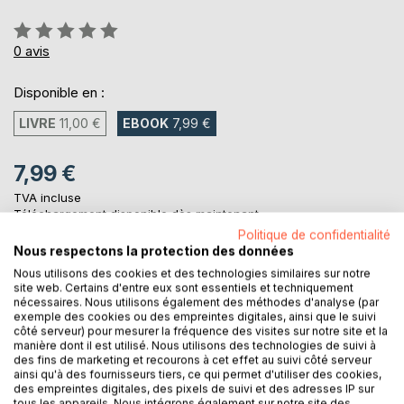
Évaluation:
0%
0
avis
Disponible en :
LIVRE
11,00 €
EBOOK
7,99 €
7,99 €
TVA incluse
Téléchargement disponible dès maintenant
Politique de confidentialité
Nous respectons la protection des données
Nous utilisons des cookies et des technologies similaires sur notre
AJOUTER AU PANIER
site web. Certains d'entre eux sont essentiels et techniquement
nécessaires. Nous utilisons également des méthodes d'analyse (par
exemple des cookies ou des empreintes digitales, ainsi que le suivi
Ajouter à ma liste d'envies
côté serveur) pour mesurer la fréquence des visites sur notre site et la
manière dont il est utilisé. Nous utilisons des technologies de suivi à
Laisser un avis
des fins de marketing et recourons à cet effet au suivi côté serveur
ainsi qu'à des fournisseurs tiers, ce qui permet d'utiliser des cookies,
des empreintes digitales, des pixels de suivi et des adresses IP sur
tous les appareils. Nous intégrons également sur notre site des