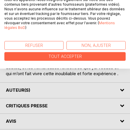
contenus tiers provenant d'autres fournisseurs (plateformes vidéo).
Nous n'avons aucune influence sur le traitement ultérieur des données
et sur un éventuel tracking par le fournisseur tiers. Par votre réglage,
vous acceptez les processus décrits ci-dessus. Vous pouvez
révoquer votre consentement avec effet pour l'avenir. (
Mentions
DESCRIPTION
légales BoD
)
Journal de mon chemin de Compostelle en partant de chez
REFUSER
NON, AJUSTER
moi, près de Nantes, jusqu’à Santiago de Compostela : 62
jours de marche - 1.600 km.
TOUT ACCEPTER
Je décris mes joies et mes peines, mes peurs et mes
doutes, et les nombreuses rencontres que j’ai vécues et
qui m’ont fait vivre cette inoubliable et forte expérience .
AUTEUR(S)
CRITIQUES PRESSE
AVIS