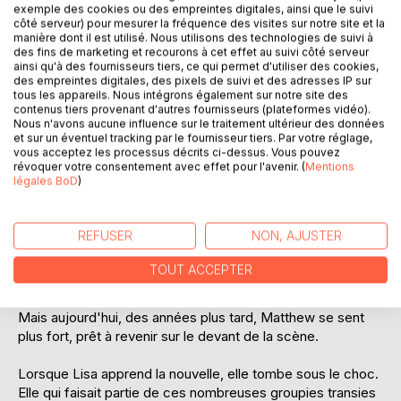
exemple des cookies ou des empreintes digitales, ainsi que le suivi
côté serveur) pour mesurer la fréquence des visites sur notre site et la
manière dont il est utilisé. Nous utilisons des technologies de suivi à
des fins de marketing et recourons à cet effet au suivi côté serveur
DESCRIPTION
ainsi qu'à des fournisseurs tiers, ce qui permet d'utiliser des cookies,
des empreintes digitales, des pixels de suivi et des adresses IP sur
tous les appareils. Nous intégrons également sur notre site des
Lisa est très épanouie dans sa carrière professionnelle.
contenus tiers provenant d'autres fournisseurs (plateformes vidéo).
Nous n'avons aucune influence sur le traitement ultérieur des données
Journaliste pour un grand magazine people new-yorkais,
et sur un éventuel tracking par le fournisseur tiers. Par votre réglage,
elle ne jure que par son travail et ne laisse aucune place
vous acceptez les processus décrits ci-dessus. Vous pouvez
aux relations amoureuses.
révoquer votre consentement avec effet pour l'avenir. (
Mentions
légales BoD
)
Matthew n'était encore qu'un adolescent lorsque sa
carrière de chanteur explosa. Adulé par des milliers de
REFUSER
NON, AJUSTER
jeunes filles, Matthew décida pourtant de mettre un terme
à sa carrière si prometteuse. L'hystérie des fans ne lui
TOUT ACCEPTER
permettait plus de vivre normalement. Il ne supportait plus
toute cette pression médiatique.
Mais aujourd'hui, des années plus tard, Matthew se sent
plus fort, prêt à revenir sur le devant de la scène.
Lorsque Lisa apprend la nouvelle, elle tombe sous le choc.
Elle qui faisait partie de ces nombreuses groupies transies