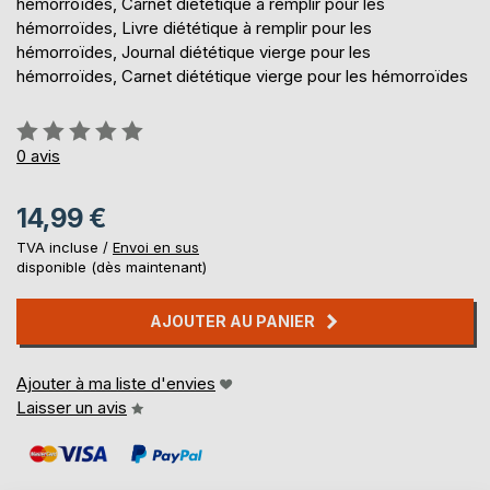
hémorroïdes, Carnet diététique à remplir pour les
hémorroïdes, Livre diététique à remplir pour les
hémorroïdes, Journal diététique vierge pour les
hémorroïdes, Carnet diététique vierge pour les hémorroïdes
Évaluation:
0%
0
avis
14,99 €
TVA incluse /
Envoi en sus
disponible (dès maintenant)
AJOUTER AU PANIER
Ajouter à ma liste d'envies
Laisser un avis