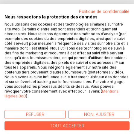
Politique de confidentialité
Nous respectons la protection des données
DESCRIPTION
Nous utilisons des cookies et des technologies similaires sur notre
site web. Certains d'entre eux sont essentiels et techniquement
nécessaires. Nous utilisons également des méthodes d'analyse (par
exemple des cookies ou des empreintes digitales, ainsi que le suivi
Vous souffrez des hémorroïdes ?
côté serveur) pour mesurer la fréquence des visites sur notre site et la
Ce journal diététique, élaboré par Cédric MENARD
manière dont il est utilisé. Nous utilisons des technologies de suivi à
diététicien-nutritionniste, sera pour vous le compagnon
des fins de marketing et recourons à cet effet au suivi côté serveur
ainsi qu'à des fournisseurs tiers, ce qui permet d'utiliser des cookies,
idéal !
des empreintes digitales, des pixels de suivi et des adresses IP sur
En effet, tous vos repas, vos sensations, vos remarques,
tous les appareils. Nous intégrons également sur notre site des
vos observations... pourront lui être confiés
contenus tiers provenant d'autres fournisseurs (plateformes vidéo).
Nous n'avons aucune influence sur le traitement ultérieur des données
quotidiennement.
et sur un éventuel tracking par le fournisseur tiers. Par votre réglage,
Comme tout carnet diététique, il deviendra très rapidement
vous acceptez les processus décrits ci-dessus. Vous pouvez
un compagnon fort utile lors de vos consultations avec
révoquer votre consentement avec effet pour l'avenir. (
Mentions
légales BoD
)
votre médecin, qu'il soit généraliste ou spécialiste, ainsi
qu'avec votre diététicien-nutritionniste.
Tout en prenant la plume, vous apprendrez très rapidement
REFUSER
NON, AJUSTER
à mieux maîtriser votre alimentation imposée par vos
hémorroïdes ; bref, ce confident deviendra, pour vous, très
TOUT ACCEPTER
vite, un soutien efficace et indispensable.