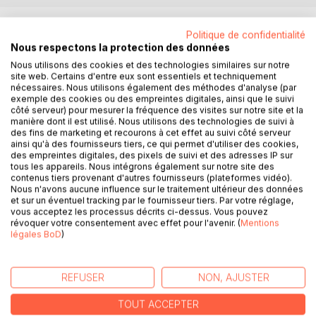
DESCRIPTION
Politique de confidentialité
Nous respectons la protection des données
Un lit de bois venu d'Israël, acheté pour un enfant qui ne
Nous utilisons des cookies et des technologies similaires sur notre
site web. Certains d'entre eux sont essentiels et techniquement
verra pas le jour, puis laissé dans le silence, avant de
nécessaires. Nous utilisons également des méthodes d'analyse (par
retrouver sa destination première : accueillir le vie. A partir
exemple des cookies ou des empreintes digitales, ainsi que le suivi
de cet objet humble et fidèle, c'est toute une lignée qui se
côté serveur) pour mesurer la fréquence des visites sur notre site et la
manière dont il est utilisé. Nous utilisons des technologies de suivi à
déploie, de Daniel et Gérard à Virginie, David, Corinne,
des fins de marketing et recourons à cet effet au suivi côté serveur
Sylvain, Jérémie, Déborah, Michaël, Bastien, Basile,
ainsi qu'à des fournisseurs tiers, ce qui permet d'utiliser des cookies,
Suzanne, Emma, et jusqu'aux plus jeunes encore à venir.
des empreintes digitales, des pixels de suivi et des adresses IP sur
tous les appareils. Nous intégrons également sur notre site des
Restaurer avec amour par Olivier, transmis de génération
contenus tiers provenant d'autres fournisseurs (plateformes vidéo).
en génération, ce n'est pas seulement un meuble : il est
Nous n'avons aucune influence sur le traitement ultérieur des données
une mémoire, un refuge, un témoin. Il a vu passer les
et sur un éventuel tracking par le fournisseur tiers. Par votre réglage,
vous acceptez les processus décrits ci-dessus. Vous pouvez
naissances, les nuits, les jeux, les départs, les retours, les
révoquer votre consentement avec effet pour l'avenir. (
Mentions
joies simples et les douleurs muettes. Il a traversé le temps
légales BoD
)
avec la patience des choses qui comptent, et garde en lui,
comme un secret, la trace de tous ceux qui l'ont habité.
Dans cette chronique intime, l'auteur fait d'un lit, ancien le
REFUSER
NON, AJUSTER
coeur, battant d'une histoire familial, et d'un objet
modeste, le dépositaire d'une fidélité qui ne s'est jamais
TOUT ACCEPTER