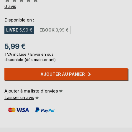
0%
0
avis
Disponible en :
LIVRE
5,99 €
EBOOK
3,99 €
5,99 €
TVA incluse /
Envoi en sus
disponible (dès maintenant)
AJOUTER AU PANIER
Ajouter à ma liste d'envies
Laisser un avis