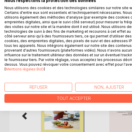
Nous respectons la protection des données
très faciles à cuisiner à nouveau et à volonté. Com
Nous utilisons des cookies et des technologies similaires sur notre site 
rapidement un compagnon diététique précieux.
Certains d'entre eux sont essentiels et techniquement nécessaires. Nous
utilisons également des méthodes d'analyse (par exemple des cookies 
De nombreux conseils nutritionnels, parfaitement a
empreintes digitales, ainsi que le suivi côté serveur) pour mesurer la fré
prenant la plume, vous apprendrez très rapidement
des visites sur notre site et la manière dont il est utilisé. Nous utilisons de
symptôme ; bref, ce manuscrit diététique deviendra
technologies de suivi à des fins de marketing et recourons à cet effet au 
côté serveur ainsi qu'à des fournisseurs tiers, ce qui permet d'utiliser des
Cet ouvrage est également disponible avec une c
cookies, des empreintes digitales, des pixels de suivi et des adresses IP
tous les appareils. Nous intégrons également sur notre site des contenus 
provenant d'autres fournisseurs (plateformes vidéo). Nous n'avons aucu
influence sur le traitement ultérieur des données et sur un éventuel tracki
le fournisseur tiers. Par votre réglage, vous acceptez les processus décri
D’AUTRES TITRES À D
dessus. Vous pouvez révoquer votre consentement avec effet pour l'aven
(
Mentions légales BoD
)
REFUSER
NON, AJUSTER
TOUT ACCEPTER